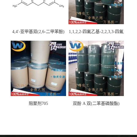
4,4'-亚甲基双(2,6-二甲苯酚)
1,1,2,2-四氟乙基-2,2,3,3-四氟
丙基醚
阻聚剂705
双酚 A 双(二苯基磷酸酯)