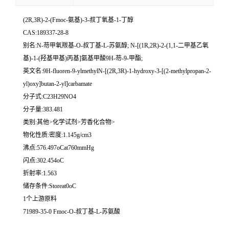
(2R,3R)-2-(Fmoc-氨基)-3-叔丁氧基-1-丁醇
CAS:189337-28-8
别名:N-芴甲氧羰基-O-叔丁基-L-苏氨醇; N-[(1R,2R)-2-(1,1-二甲基乙氧
基)-1-(羟基甲基)丙基]氨基甲酸9H-芴-9-甲酯;
英文名:9H-fluoren-9-ylmethylN-[(2R,3R)-1-hydroxy-3-[(2-methylpropan-2-
yl)oxy]butan-2-yl]carbamate
分子式:C23H29NO4
分子量:383.481
类别:其他>化学试剂>芳香化合物>
物化性质:密度:1.145g/cm3
沸点:576.497oCat760mmHg
闪点:302.454oC
折射率:1.563
储存条件:Storeat0oC
1个上游原料
71989-35-0 Fmoc-O-叔丁基-L-苏氨酸