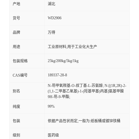
产地
湖北
WD2906
货号
品牌
万得
用途
工业原材料,用于工业化大生产
25kg/200kg/5kg/1kg
包装规格
189337-28-8
CAS编号
N-芴甲氧羰基-O-叔丁基-L-苏氨醇; N-[(1R,2R)-2-
别名
(1,1-二甲基乙氧基)-1-(羟基甲基)丙基]氨基甲酸
9H-芴-9-甲酯;
99%
纯度
包装
依据产品性状而定,一般为:纸板桶或镀锌铁桶
级别
医药级