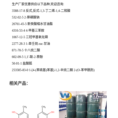
生产厂家优惠供应以下品种,欢迎咨询:
3588-17-8 反式,反式-1,3-丁二烯-1,4-二羧酸
532-02-5 2-萘磺酸钠
26761-45-5 新癸酸缩水甘油酯
4316-53-4 4-甲基三苯胺
1067-12-5 三羟甲基氧化磷
2277-28-3 1-单壬烷-rac-甘油
871-70-5 十八烷二酸
602-09-5 1,1'-联-2-萘酚
50-01-1 盐酸胍
253585-83-0 1-[4-(苯硫基)苯基]-1,2-辛烷二酮 2-(O-苯甲酰肟)
相关产品：