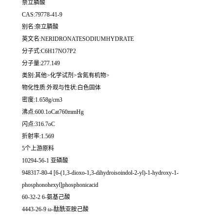
奈立膦酸
CAS:79778-41-9
别名:奈立膦酸
英文名:NERIDRONATESODIUMHYDRATE
分子式:C6H17NO7P2
分子量:277.149
类别:其他>化学试剂>含氮有机物>
物化性质:外观与性状:白色固体
密度:1.658g/cm3
沸点:600.1oCat760mmHg
闪点:316.7oC
折射率:1.569
5个上游原料
10294-56-1 亚磷酸
948317-80-4 [6-(1,3-dioxo-1,3-dihydroisoindol-2-yl)-1-hydroxy-1-
phosphonohexyl]phosphonicacid
60-32-2 6-氨基己酸
4443-26-9 ω-酞酰亚胺己酸