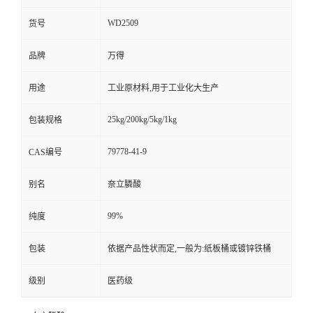
WD2509
货号
品牌
万得
用途
工业原材料,用于工业化大生产
25kg/200kg/5kg/1kg
包装规格
79778-41-9
CAS编号
别名
奈立膦酸
99%
纯度
包装
依据产品性状而定,一般为:纸板桶或镀锌铁桶
级别
医药级