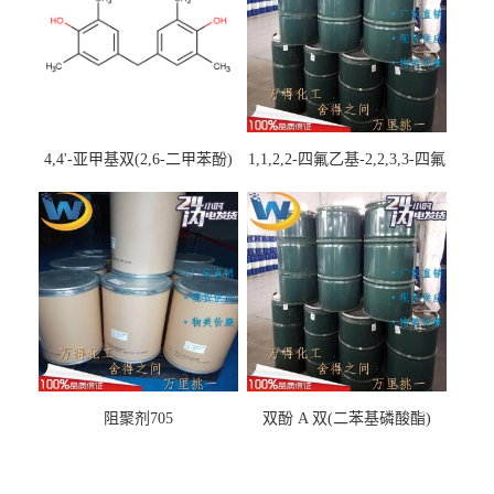
4,4'-亚甲基双(2,6-二甲苯酚)
1,1,2,2-四氟乙基-2,2,3,3-四氟
丙基醚
阻聚剂705
双酚 A 双(二苯基磷酸酯)