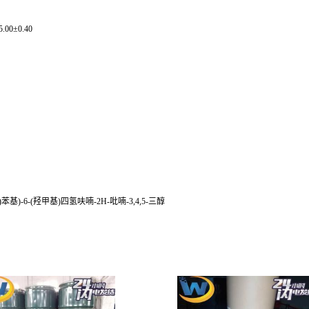
.00±0.40
氧基)苄基)苯基)-6-(羟甲基)四氢呋喃-2H-吡喃-3,4,5-三醇