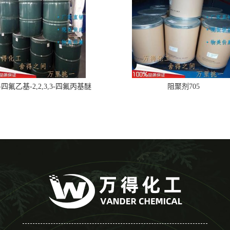
,2-四氟乙基-2,2,3,3-四氟丙基醚
阻聚剂705