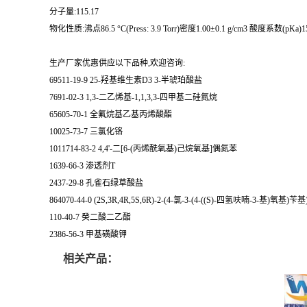
分子量:115.17
物化性质:沸点86.5 °C(Press: 3.9 Torr)密度1.00±0.1 g/cm3 酸度系数(pKa)15
生产厂家优惠供应以下品种,欢迎咨询:
69511-19-9 25-羟基维生素D3 3-半琥珀酸盐
7691-02-3 1,3-二乙烯基-1,1,3,3-四甲基二硅氮烷
65605-70-1 全氟烷基乙基丙烯酸酯
10025-73-7 三氯化铬
1011714-83-2 4,4'-二[6-(丙烯酰氧基)己烷氧基]偶氮苯
1639-66-3 渗透剂T
2437-29-8 孔雀石绿草酸盐
864070-44-0 (2S,3R,4R,5S,6R)-2-(4-氯-3-(4-((S)-四氢呋喃-3-基)
110-40-7 癸二酸二乙酯
2386-56-3 甲基磺酸钾
相关产品：