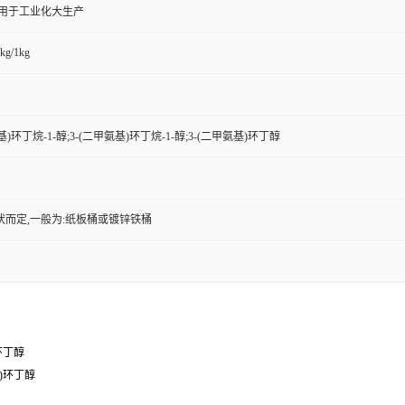
,用于工业化大生产
kg/1kg
基)环丁烷-1-醇;3-(二甲氨基)环丁烷-1-醇;3-(二甲氨基)环丁醇
状而定,一般为:纸板桶或镀锌铁桶
)环丁醇
基)环丁醇