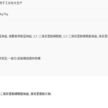
,用于工业化大生产
kg/1kg
盐; 溴麝香草酚蓝钠盐; 3,3′-二溴百里酚磺酰酞; 3,3'-二溴百里酚磺酰酞钠盐; 溴百
状而定,一般为:纸板桶或镀锌铁桶
3'-二溴百里酚磺酰酞钠盐; 溴百里香酚兰钠;