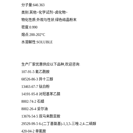
分子量:646.363
类别:其他>化学试剂>卤化物>
物化性质:外观与性状:绿色结晶粉末
密度:0.990
熔点:200-202°C
水溶解性:SOLUBLE
生产厂家优惠供应以下品种,欢迎咨询:
107-91-5 氰乙酰胺
68526-86-3 异十三醇
13463-67-7 钛白粉
14191-95-8 对羟基苯乙腈
8002-74-2 石蜡
8002-26-4 妥尔油
13676-54-5 双马来酰亚胺
29529-99-5 6-(二丁基氨基)-1,3,5-三唑-2,4-二硫醇
420-04-2 单氰胺