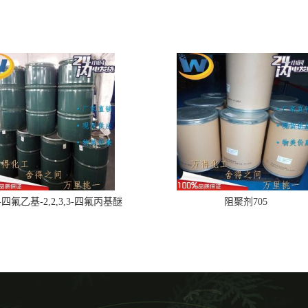
,2-四氟乙基-2,2,3,3-四氟丙基醚
阻聚剂705