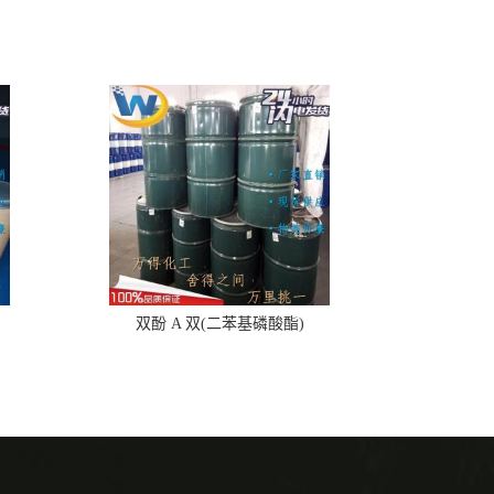
双酚 A 双(二苯基磷酸酯)