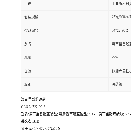
用途
工业原材料
25kg/200kg/5
包装规格
34722-90-2
CAS编号
别名
溴百里香酚蓝钠
99%
纯度
包装
依据产品性
级别
医药级
溴百里酚蓝钠盐
CAS:34722-90-2
别名:溴百里香酚蓝钠盐; 溴麝香草酚蓝钠盐; 3,3′-二溴百里酚磺酰酞; 3,
英文名:BTB
分子式:C27H27Br2NaO5S