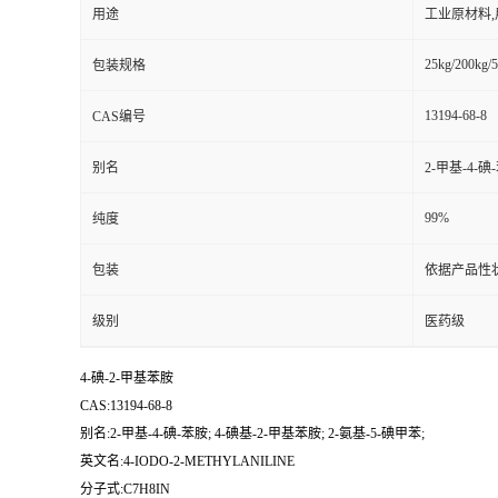
用途
工业原材料
25kg/200kg/5
包装规格
13194-68-8
CAS编号
别名
2-甲基-4-碘
99%
纯度
包装
依据产品性
级别
医药级
4-碘-2-甲基苯胺
CAS:13194-68-8
别名:2-甲基-4-碘-苯胺; 4-碘基-2-甲基苯胺; 2-氨基-5-碘甲苯;
英文名:4-IODO-2-METHYLANILINE
分子式:C7H8IN