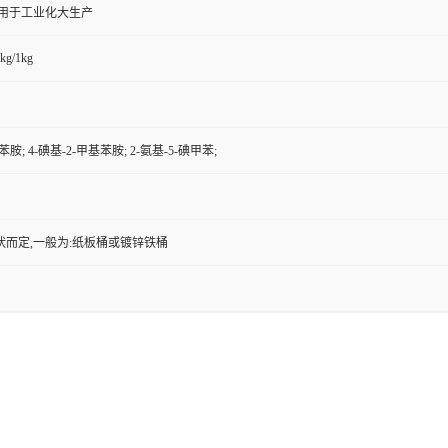
,用于工业化大生产
kg/1kg
-苯胺; 4-碘基-2-甲基苯胺; 2-氨基-5-碘甲苯;
状而定,一般为:纸板桶或镀锌铁桶