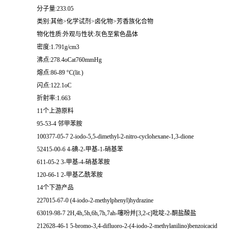
分子量:233.05
类别:其他>化学试剂>卤化物>芳香族化合物
物化性质:外观与性状:灰色至紫色晶体
密度:1.791g/cm3
沸点:278.4oCat760mmHg
熔点:86-89 °C(lit.)
闪点:122.1oC
折射率:1.663
11个上游原料
95-53-4 邻甲苯胺
100377-05-7 2-iodo-5,5-dimethyl-2-nitro-cyclohexane-1,3-dione
52415-00-6 4-碘-2-甲基-1-硝基苯
611-05-2 3-甲基-4-硝基苯胺
120-66-1 2-甲基乙酰苯胺
14个下游产品
227015-67-0 (4-iodo-2-methylphenyl)hydrazine
63019-98-7 2H,4h,5h,6h,7h,7ah-噻吩并[3,2-c]吡啶-2-酮盐酸盐
212628-46-1 5-bromo-3,4-difluoro-2-(4-iodo-2-methylanilino)benzoicacid