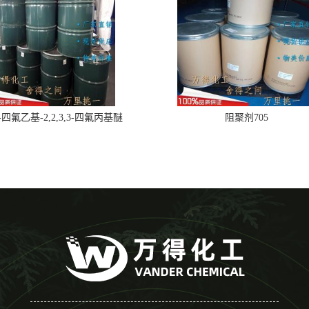
,2-四氟乙基-2,2,3,3-四氟丙基醚
阻聚剂705