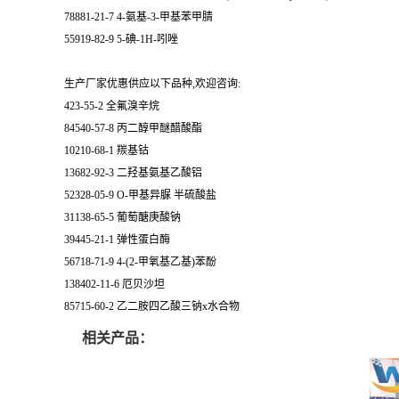
78881-21-7 4-氨基-3-甲基苯甲腈
55919-82-9 5-碘-1H-吲唑
生产厂家优惠供应以下品种,欢迎咨询:
423-55-2 全氟溴辛烷
84540-57-8 丙二醇甲醚醋酸酯
10210-68-1 羰基钴
13682-92-3 二羟基氨基乙酸铝
52328-05-9 O-甲基异脲 半硫酸盐
31138-65-5 葡萄醣庚酸钠
39445-21-1 弹性蛋白酶
56718-71-9 4-(2-甲氧基乙基)苯酚
138402-11-6 厄贝沙坦
85715-60-2 乙二胺四乙酸三钠x水合物
相关产品：