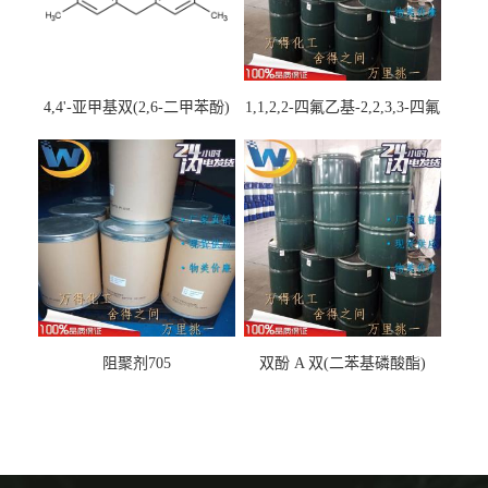
4,4'-亚甲基双(2,6-二甲苯酚)
1,1,2,2-四氟乙基-2,2,3,3-四氟
丙基醚
阻聚剂705
双酚 A 双(二苯基磷酸酯)