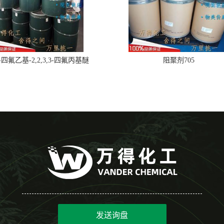
,2-四氟乙基-2,2,3,3-四氟丙基醚
阻聚剂705
发送询盘