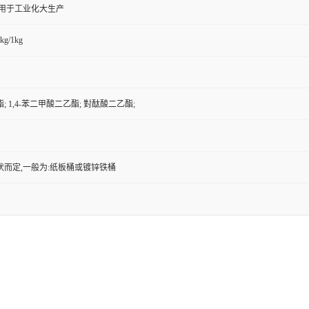
,用于工业化大生产
kg/1kg
 1,4-苯二甲酸二乙酯; 對酞酸二乙酯;
状而定,一般为:纸板桶或镀锌铁桶