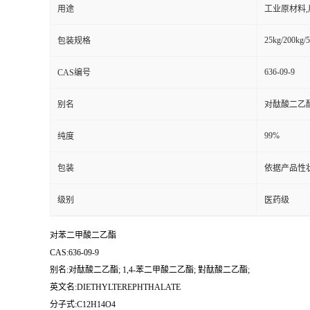
用途
工业原材料
25kg/200kg/5
包装规格
636-09-9
CAS编号
别名
对酞酸二乙酯;
99%
纯度
包装
依据产品性
级别
医药级
对苯二甲酸二乙酯
CAS:636-09-9
别名:对酞酸二乙酯; 1,4-苯二甲酸二乙酯; 對酞酸二乙酯;
英文名:DIETHYLTEREPHTHALATE
分子式:C12H14O4