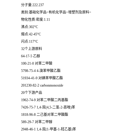
分子量:222.237
类别:基础化学品>有机化学品>增塑剂及原料>
物化性质:密度:1.11
沸点:302°C
熔点:42-45°C
闪点:117°C
32个上游原料
64-17-5 乙醇
100-21-0 对苯二甲酸
5798-75-4 4-溴苯甲酸乙酯
51934-41-9 对碘苯甲酸乙酯
201230-82-2 carbonmonoxide
20个下游产品
1962-74-9 对苯二甲酸二丙基酯
7426-75-7 1,4-双(4,5-二氢-2-恶唑)苯
1818-96-8 二己基对苯二甲酸酯
589-29-7 对苯二甲醇
2948-46-1 1,4-双(1-甲基-1-羟乙基)苯