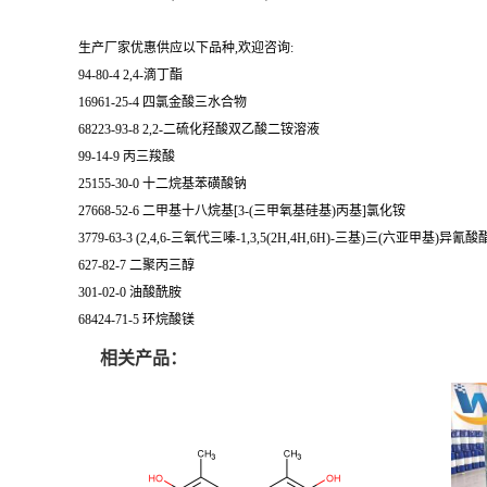
生产厂家优惠供应以下品种,欢迎咨询:
94-80-4 2,4-滴丁酯
16961-25-4 四氯金酸三水合物
68223-93-8 2,2-二硫化羟酸双乙酸二铵溶液
99-14-9 丙三羧酸
25155-30-0 十二烷基苯磺酸钠
27668-52-6 二甲基十八烷基[3-(三甲氧基硅基)丙基]氯化铵
3779-63-3 (2,4,6-三氧代三嗪-1,3,5(2H,4H,6H)-三基)三(六亚甲基)异氰酸
627-82-7 二聚丙三醇
301-02-0 油酸酰胺
68424-71-5 环烷酸镁
相关产品：