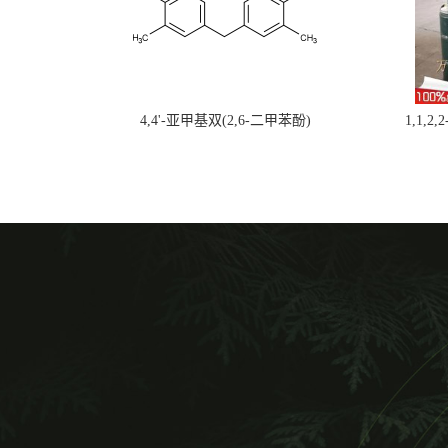
4,4'-亚甲基双(2,6-二甲苯酚)
1,1,2