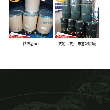
阻聚剂705
双酚 A 双(二苯基磷酸酯)