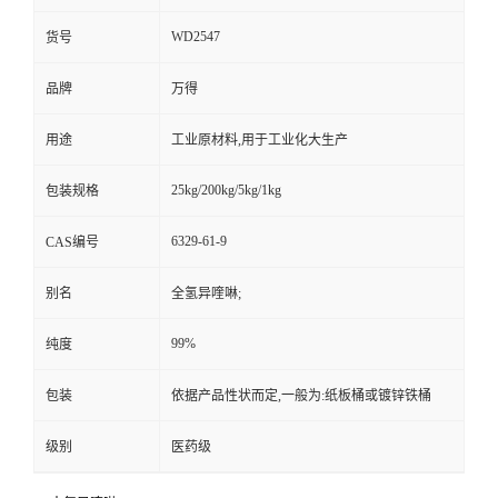
WD2547
货号
品牌
万得
用途
工业原材料,用于工业化大生产
25kg/200kg/5kg/1kg
包装规格
6329-61-9
CAS编号
别名
全氢异喹啉;
99%
纯度
包装
依据产品性状而定,一般为:纸板桶或镀锌铁桶
级别
医药级