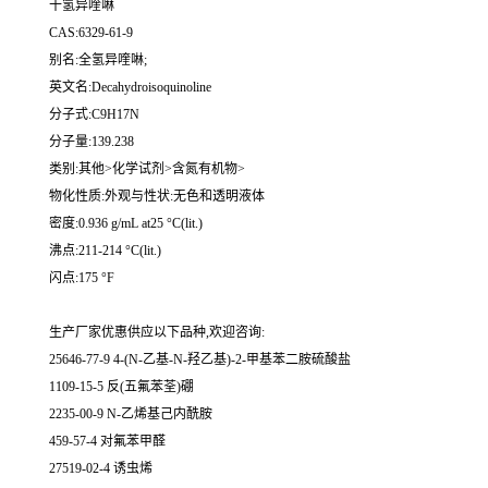
十氢异喹啉
CAS:6329-61-9
别名:全氢异喹啉;
英文名:Decahydroisoquinoline
分子式:C9H17N
分子量:139.238
类别:其他>化学试剂>含氮有机物>
物化性质:外观与性状:无色和透明液体
密度:0.936 g/mL at25 °C(lit.)
沸点:211-214 °C(lit.)
闪点:175 °F
生产厂家优惠供应以下品种,欢迎咨询:
25646-77-9 4-(N-乙基-N-羟乙基)-2-甲基苯二胺硫酸盐
1109-15-5 反(五氟苯荃)硼
2235-00-9 N-乙烯基己内酰胺
459-57-4 对氟苯甲醛
27519-02-4 诱虫烯