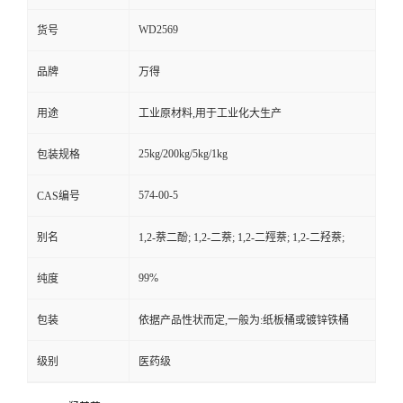
WD2569
货号
品牌
万得
用途
工业原材料,用于工业化大生产
25kg/200kg/5kg/1kg
包装规格
574-00-5
CAS编号
别名
1,2-萘二酚; 1,2-二萘; 1,2-二羥萘; 1,2-二羟萘;
99%
纯度
包装
依据产品性状而定,一般为:纸板桶或镀锌铁桶
级别
医药级