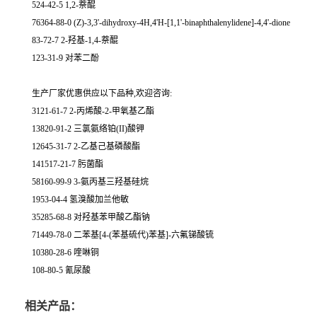
524-42-5 1,2-萘醌
76364-88-0 (Z)-3,3'-dihydroxy-4H,4'H-[1,1'-binaphthalenylidene]-4,4'-dione
83-72-7 2-羟基-1,4-萘醌
123-31-9 对苯二酚
生产厂家优惠供应以下品种,欢迎咨询:
3121-61-7 2-丙烯酸-2-甲氧基乙酯
13820-91-2 三氯氨络铂(II)酸钾
12645-31-7 2-乙基己基磷酸酯
141517-21-7 肟菌酯
58160-99-9 3-氨丙基三羟基硅烷
1953-04-4 氢溴酸加兰他敏
35285-68-8 对羟基苯甲酸乙酯钠
71449-78-0 二苯基[4-(苯基硫代)苯基]-六氟锑酸锍
10380-28-6 喹啉铜
108-80-5 氰尿酸
相关产品：