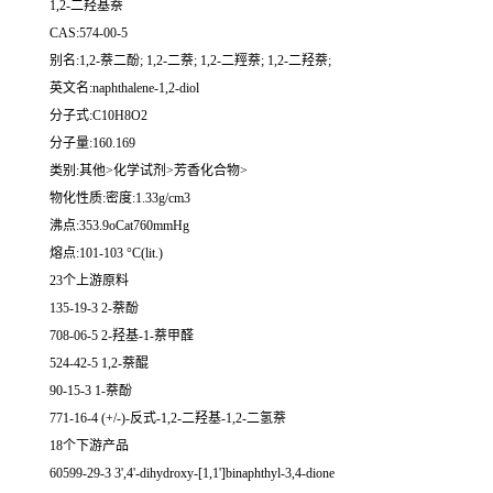
1,2-二羟基萘
CAS:574-00-5
别名:1,2-萘二酚; 1,2-二萘; 1,2-二羥萘; 1,2-二羟萘;
英文名:naphthalene-1,2-diol
分子式:C10H8O2
分子量:160.169
类别:其他>化学试剂>芳香化合物>
物化性质:密度:1.33g/cm3
沸点:353.9oCat760mmHg
熔点:101-103 °C(lit.)
23个上游原料
135-19-3 2-萘酚
708-06-5 2-羟基-1-萘甲醛
524-42-5 1,2-萘醌
90-15-3 1-萘酚
771-16-4 (+/-)-反式-1,2-二羟基-1,2-二氢萘
18个下游产品
60599-29-3 3',4'-dihydroxy-[1,1']binaphthyl-3,4-dione