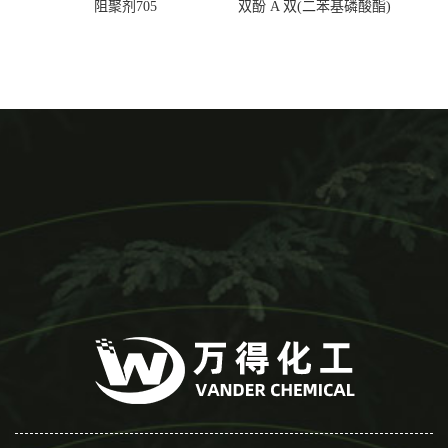
阻聚剂705
双酚 A 双(二苯基磷酸酯)