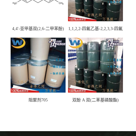
4,4'-亚甲基双(2,6-二甲苯酚)
1,1,2,2-四氟乙基-2,2,3,3-四氟
丙基醚
阻聚剂705
双酚 A 双(二苯基磷酸酯)