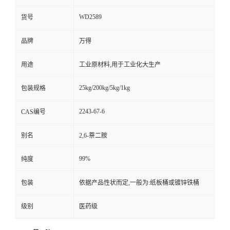
WD2589
货号
品牌
万得
用途
工业原材料,用于工业化大生产
25kg/200kg/5kg/1kg
包装规格
2243-67-6
CAS编号
别名
2,6-萘二胺
99%
纯度
包装
依据产品性状而定,一般为:纸板桶或镀锌铁桶
级别
医药级