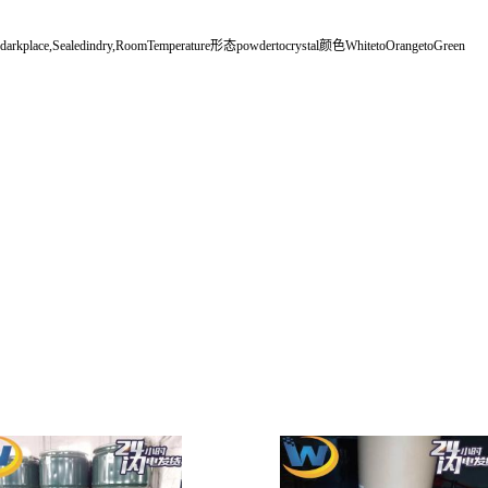
ce,Sealedindry,RoomTemperature形态powdertocrystal颜色WhitetoOrangetoGreen