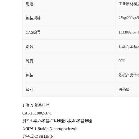
用途
工业原材料
25kg/200kg/5
包装规格
1333002-37-
CAS编号
别名
1-溴-9-苯基
99%
纯度
包装
依据产品性
级别
医药级
1-溴-N-苯基咔唑
CAS:1333002-37-1
别名:1-溴-9-苯基-9H-咔唑;1-溴-N-苯基咔唑
英文名:1-BroMo-N-phenylcarbazole
分子式:C18H12BrN