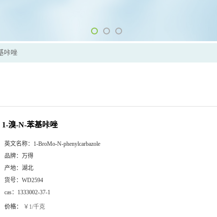
苯基咔唑
1-溴-N-苯基咔唑
英文名称：
1-BroMo-N-phenylcarbazole
品牌：
万得
产地：
湖北
货号：
WD2594
cas：
1333002-37-1
价格：
￥1/千克