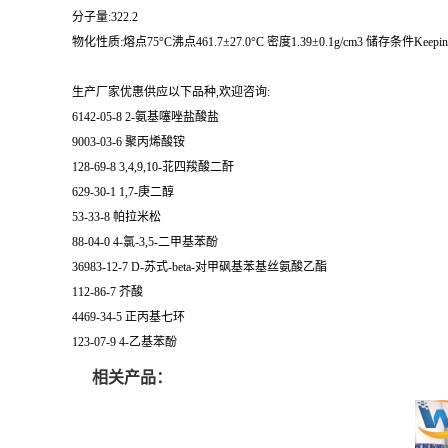
分子量:322.2
物化性质:熔点75°C沸点461.7±27.0°C 密度1.39±0.1g/cm3 储存条件Keepindarkpla
生产厂家优惠供应以下品种,欢迎咨询:
6142-05-8 2-氨基噻唑盐酸盐
9003-03-6 聚丙烯酸铵
128-69-8 3,4,9,10-苝四羧酸二酐
629-30-1 1,7-庚二醇
53-33-8 帕拉米松
88-04-0 4-氯-3,5-二甲基苯酚
36983-12-7 D-苏式-beta-对甲砜基苯基丝氨酸乙酯
112-86-7 芥酸
4469-34-5 正丙基七环
123-07-9 4-乙基苯酚
相关产品：