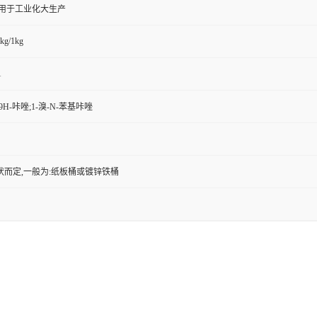
,用于工业化大生产
kg/1kg
1
-9H-咔唑;1-溴-N-苯基咔唑
状而定,一般为:纸板桶或镀锌铁桶