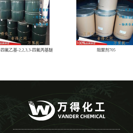
,2-四氟乙基-2,2,3,3-四氟丙基醚
阻聚剂705