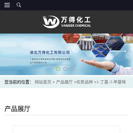
您当前的位置：
网站首页
>
产品展厅
>
优势品种
>
1-丁基-3-甲基咪
唑双三氟甲磺酰亚胺盐
产品展厅