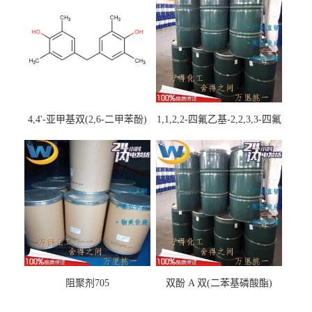
4,4'-亚甲基双(2,6-二甲苯酚)
1,1,2,2-四氟乙基-2,2,3,3-四氟
丙基醚
阻聚剂705
双酚 A 双(二苯基磷酸酯)