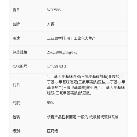
WD2596
货号
品牌
万得
用途
工业原材料,用于工业化大生产
25kg/200kg/5kg/1kg
包装规格
174899-83-3
CAS编号
1-丁基-3-甲基咪唑双(三氟甲基磺酰基)亚胺盐; 1-
丁基-3-甲基咪唑双(三氟甲磺酰)亚胺; 1-丁基-3-甲
别名
基咪唑二(三氟甲基磺酰)酰亚胺; 1-丁基-3-甲基咪
唑双(三氟甲基磺酰)酰亚胺;
99%
纯度
包装
依据产品性状而定,一般为:纸板桶或镀锌铁桶
级别
医药级