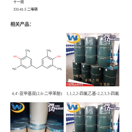
十一烷
333-41-5 二嗪磷
相关产品：
4,4'-亚甲基双(2,6-二甲苯酚)
1,1,2,2-四氟乙基-2,2,3,3-四氟
丙基醚