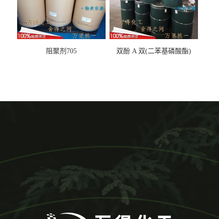
阻聚剂705
双酚 A 双(二苯基磷酸酯)