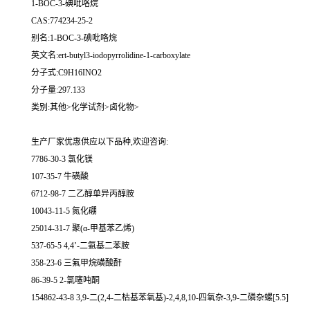
1-BOC-3-碘吡咯烷
CAS:774234-25-2
别名:1-BOC-3-碘吡咯烷
英文名:ert-butyl3-iodopyrrolidine-1-carboxylate
分子式:C9H16INO2
分子量:297.133
类别:其他>化学试剂>卤化物>
生产厂家优惠供应以下品种,欢迎咨询:
7786-30-3 氯化镁
107-35-7 牛磺酸
6712-98-7 二乙醇单异丙醇胺
10043-11-5 氮化硼
25014-31-7 聚(α-甲基苯乙烯)
537-65-5 4,4’-二氨基二苯胺
358-23-6 三氟甲烷磺酸酐
86-39-5 2-氯噻吨酮
154862-43-8 3,9-二(2,4-二枯基苯氧基)-2,4,8,10-四氧杂-3,9-二磷杂螺[5.5]