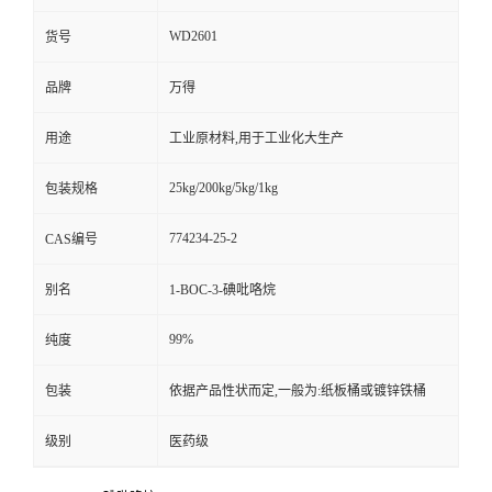
WD2601
货号
品牌
万得
用途
工业原材料,用于工业化大生产
25kg/200kg/5kg/1kg
包装规格
774234-25-2
CAS编号
别名
1-BOC-3-碘吡咯烷
99%
纯度
包装
依据产品性状而定,一般为:纸板桶或镀锌铁桶
级别
医药级