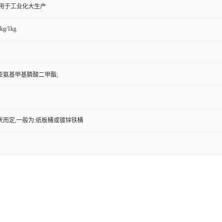
,用于工业化大生产
kg/1kg
亚氨基甲基膦酸二甲酯;
状而定,一般为:纸板桶或镀锌铁桶