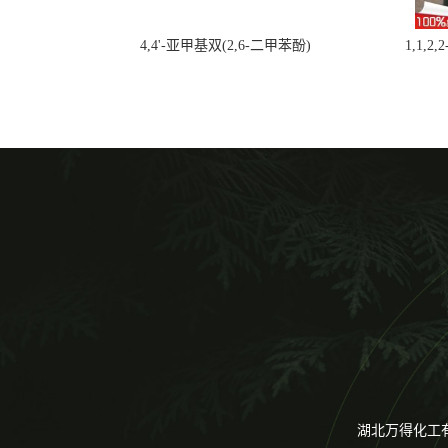
4,4'-亚甲基双(2,6-二甲苯酚)
1,1,2
湖北万得化工