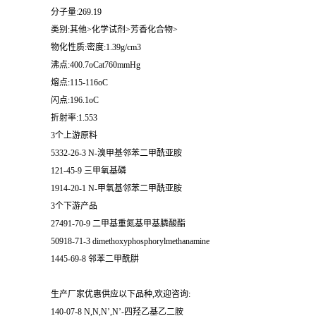
分子量:269.19
类别:其他>化学试剂>芳香化合物>
物化性质:密度:1.39g/cm3
沸点:400.7oCat760mmHg
熔点:115-116oC
闪点:196.1oC
折射率:1.553
3个上游原料
5332-26-3 N-溴甲基邻苯二甲酰亚胺
121-45-9 三甲氧基磷
1914-20-1 N-甲氧基邻苯二甲酰亚胺
3个下游产品
27491-70-9 二甲基重氮基甲基膦酸酯
50918-71-3 dimethoxyphosphorylmethanamine
1445-69-8 邻苯二甲酰肼
生产厂家优惠供应以下品种,欢迎咨询:
140-07-8 N,N,N’,N’-四羟乙基乙二胺