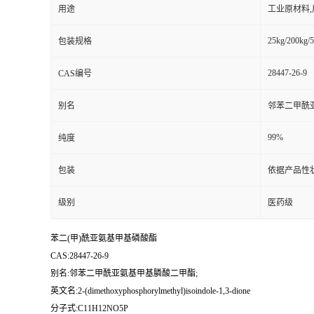
用途
工业原材料
25kg/200kg/5
包装规格
28447-26-9
CAS编号
别名
邻苯二甲酰
99%
纯度
包装
依据产品性
级别
医药级
苯二(甲)酰亚氨基甲基磷酸酯
CAS:28447-26-9
别名:邻苯二甲酰亚氨基甲基膦酸二甲酯;
英文名:2-(dimethoxyphosphorylmethyl)isoindole-1,3-dione
分子式:C11H12NO5P