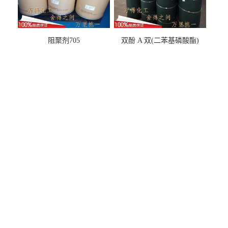
阻聚剂705
双酚 A 双(二苯基磷酸酯)