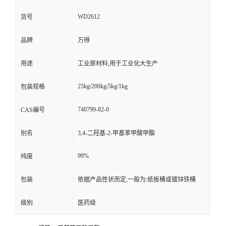
WD2612
货号
品牌
万得
用途
工业原材料,用于工业化大生产
25kg/200kg/5kg/1kg
包装规格
740799-82-0
CAS编号
别名
3,4-二羟基-2-甲基苯甲酸甲酯
99%
纯度
包装
依据产品性状而定,一般为:纸板桶或镀锌铁桶
级别
医药级