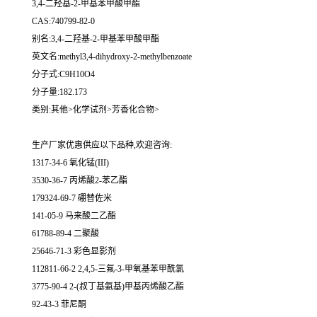
3,4-二羟基-2-甲基苯甲酸甲酯
CAS:740799-82-0
别名:3,4-二羟基-2-甲基苯甲酸甲酯
英文名:methyl3,4-dihydroxy-2-methylbenzoate
分子式:C9H10O4
分子量:182.173
类别:其他>化学试剂>芳香化合物>
生产厂家优惠供应以下品种,欢迎咨询:
1317-34-6 氧化锰(III)
3530-36-7 丙烯酸2-苯乙酯
179324-69-7 硼替佐米
141-05-9 马来酸二乙酯
61788-89-4 二聚酸
25646-71-3 彩色显影剂
112811-66-2 2,4,5-三氟-3-甲氧基苯甲酰氯
3775-90-4 2-(叔丁基氨基)甲基丙烯酸乙酯
92-43-3 菲尼酮