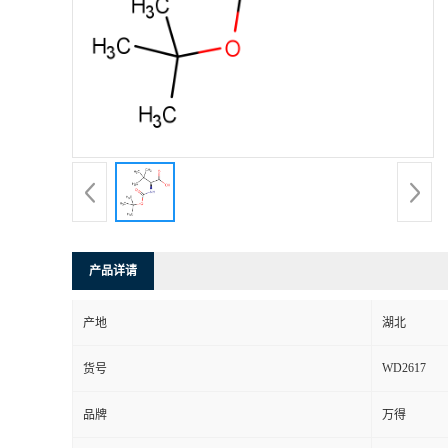
产品详请
产地
湖北
WD2617
货号
品牌
万得