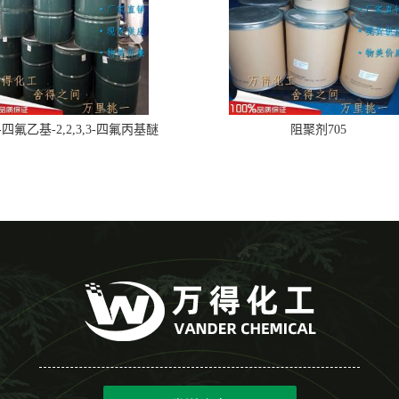
,2-四氟乙基-2,2,3,3-四氟丙基醚
阻聚剂705