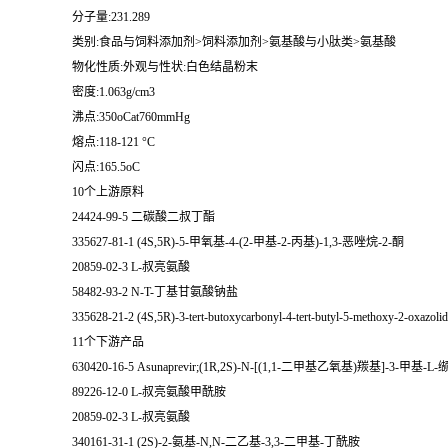
分子量:231.289
类别:食品与饲料添加剂>饲料添加剂>氨基酸与小肽类>氨基酸
物化性质:外观与性状:白色结晶粉末
密度:1.063g/cm3
沸点:350oCat760mmHg
熔点:118-121 °C
闪点:165.5oC
10个上游原料
24424-99-5 二碳酸二叔丁酯
335627-81-1 (4S,5R)-5-甲氧基-4-(2-甲基-2-丙基)-1,3-恶唑烷-2-酮
20859-02-3 L-叔亮氨酸
58482-93-2 N-T-丁基甘氨酸钠盐
335628-21-2 (4S,5R)-3-tert-butoxycarbonyl-4-tert-butyl-5-methoxy-2-oxazoli
11个下游产品
630420-16-5 Asunaprevir;(1R,2S)-N-[(1,1-二甲基乙氧基)羰基]
89226-12-0 L-叔亮氨酸甲酰胺
20859-02-3 L-叔亮氨酸
340161-31-1 (2S)-2-氨基-N,N-二乙基-3,3-二甲基-丁酰胺