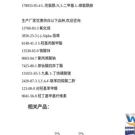
178933-95-4 L-亮氨酰-N,3-二甲基-L-缬氨酰胺
生产厂家优惠供应以下品种,欢迎咨询:
13760-83-3 氟化铒
3856-25-5 (-)-Alpha-蒎烯
6149-41-3 3-羟基丙酸甲酯
13530-65-9 铬酸锌
9003-04-7 聚丙烯酸钠
7425-80-1 原钛酸四异丁酯
131651-65-5 九氟-1-丁烷磺酸锂
2420-87-3 3,3',4,4'-联苯四羧酸二酐
123-08-0 对羟基苯甲醛
9041-56-9 羟丁基甲基纤维素
相关产品：