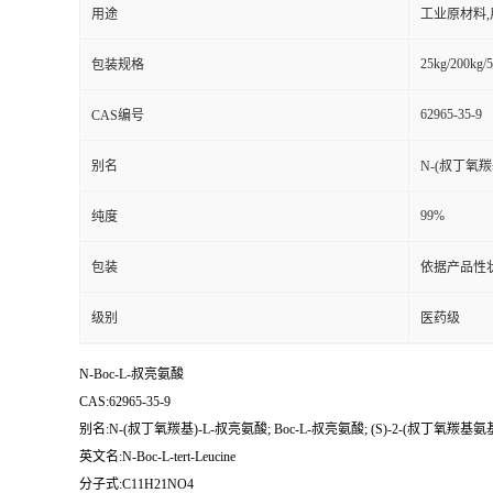
用途
工业原材料
25kg/200kg/5
包装规格
62965-35-9
CAS编号
别名
N-(叔丁氧羰基
99%
纯度
包装
依据产品性
级别
医药级
N-Boc-L-叔亮氨酸
CAS:62965-35-9
别名:N-(叔丁氧羰基)-L-叔亮氨酸; Boc-L-叔亮氨酸; (S)-2-(叔丁氧羰基氨基)-
英文名:N-Boc-L-tert-Leucine
分子式:C11H21NO4