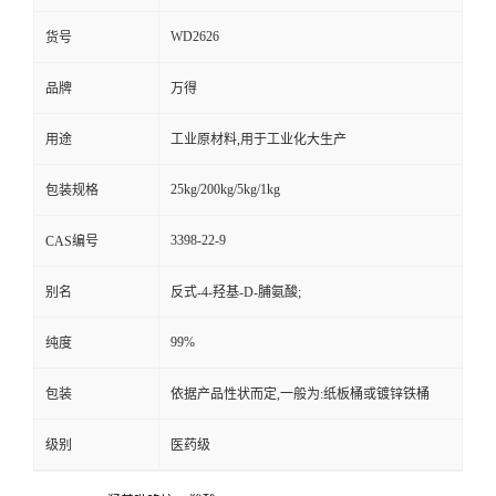
WD2626
货号
品牌
万得
用途
工业原材料,用于工业化大生产
25kg/200kg/5kg/1kg
包装规格
3398-22-9
CAS编号
别名
反式-4-羟基-D-脯氨酸;
99%
纯度
包装
依据产品性状而定,一般为:纸板桶或镀锌铁桶
级别
医药级