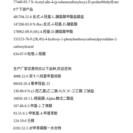
77449-95-7 N-Acetyl-allo-4-(p-toluenesulfonyloxy)-D-prolineMethylEster
8个下游产品
481704-21-6 反式-4-羟基-L-脯氨酸甲酯盐酸盐
147266-92-0 N-Boc-反式-4-羟基-D-脯氨酸
178962-09-9 (4S)-4-羟基-D-脯氨酸甲酯
155153-78-9 (2R,4S)-4-hydroxy-1-phenylmethoxycarbonylpyrrolidine-2-
carboxylicacid
634-97-9 吡咯-2-羧酸
生产厂家优惠供应以下品种,欢迎咨询:
4088-22-6 双十八烷基甲基叔胺
69418-26-4 聚季铵盐-33
139-89-9 N-(2-羟乙基)乙二胺-N,N′,N′-三乙酸 三钠盐
16856-18-1 L-精氨酸-Alpha-酮戊二酸盐
107-86-8 3-甲基-2-丁烯醛
93-51-6 2-甲氧基-4-甲基苯酚
124-19-6 壬醛
6192-52-5 对甲苯磺酸一水合物