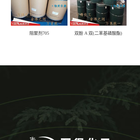
阻聚剂705
双酚 A 双(二苯基磷酸酯)