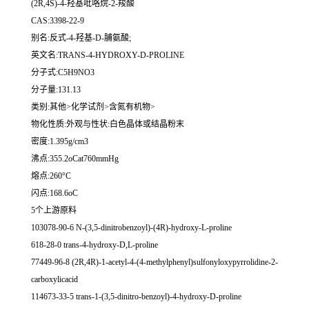
(2R,4S)-4-羟基吡咯烷-2-羧酸
CAS:3398-22-9
别名:反式-4-羟基-D-脯氨酸;
英文名:TRANS-4-HYDROXY-D-PROLINE
分子式:C5H9NO3
分子量:131.13
类别:其他>化学试剂>含氮有机物>
物化性质:外观与性状:白色晶体或结晶粉末
密度:1.395g/cm3
沸点:355.2oCat760mmHg
熔点:260°C
闪点:168.6oC
5个上游原料
103078-90-6 N-(3,5-dinitrobenzoyl)-(4R)-hydroxy-L-proline
618-28-0 trans-4-hydroxy-D,L-proline
77449-96-8 (2R,4R)-1-acetyl-4-(4-methylphenyl)sulfonyloxypyrrolidine-2-
carboxylicacid
114673-33-5 trans-1-(3,5-dinitro-benzoyl)-4-hydroxy-D-proline