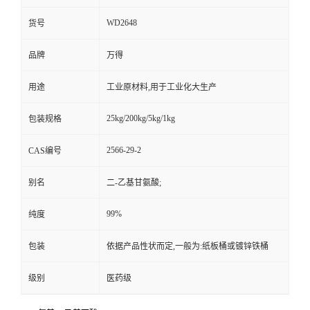
WD2648
货号
品牌
万得
用途
工业原材料,用于工业化大生产
25kg/200kg/5kg/1kg
包装规格
2566-29-2
CAS编号
别名
二-乙基甘氨酸;
99%
纯度
包装
依据产品性状而定,一般为:纸板桶或镀锌铁桶
级别
医药级