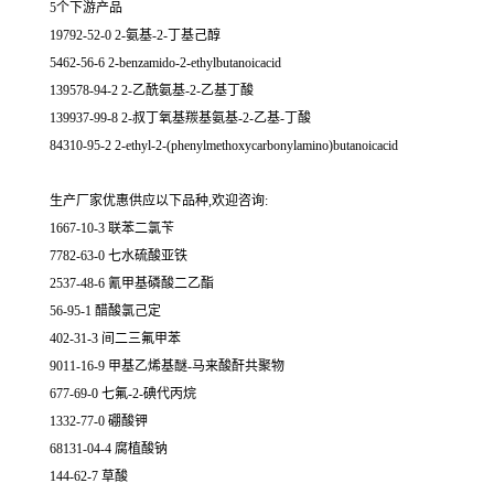
5个下游产品
19792-52-0 2-氨基-2-丁基己醇
5462-56-6 2-benzamido-2-ethylbutanoicacid
139578-94-2 2-乙酰氨基-2-乙基丁酸
139937-99-8 2-叔丁氧基羰基氨基-2-乙基-丁酸
84310-95-2 2-ethyl-2-(phenylmethoxycarbonylamino)butanoicacid
生产厂家优惠供应以下品种,欢迎咨询:
1667-10-3 联苯二氯苄
7782-63-0 七水硫酸亚铁
2537-48-6 氰甲基磷酸二乙酯
56-95-1 醋酸氯己定
402-31-3 间二三氟甲苯
9011-16-9 甲基乙烯基醚-马来酸酐共聚物
677-69-0 七氟-2-碘代丙烷
1332-77-0 硼酸钾
68131-04-4 腐植酸钠
144-62-7 草酸