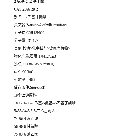
2-氨基-2-乙基丁酸
CAS:2566-29-2
别名:二-乙基甘氨酸;
英文名:2-amino-2-ethylbutanoicaci
分子式:C6H13NO2
分子量:131.173
类别:其他>化学试剂>含氮有机物>
物化性质:密度:1.041g/cm3
沸点:225.8oCat760mmHg
闪点:90.3oC
折射率:1.466
储存条件:StoreatRT.
19个上游原料
189631-96-7 乙基2-氨基-2-乙基丁酸酯
5455-34-5 5,5-二乙基海因
74-96-4 溴乙烷
56-40-6 甘氨酸
75-03-6 碘乙烷