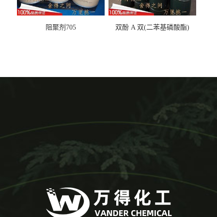
阻聚剂705
双酚 A 双(二苯基磷酸酯)