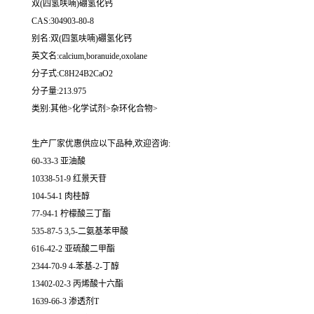
双(四氢呋喃)硼氢化钙
CAS:304903-80-8
别名:双(四氢呋喃)硼氢化钙
英文名:calcium,boranuide,oxolane
分子式:C8H24B2CaO2
分子量:213.975
类别:其他>化学试剂>杂环化合物>
生产厂家优惠供应以下品种,欢迎咨询:
60-33-3 亚油酸
10338-51-9 红景天苷
104-54-1 肉桂醇
77-94-1 柠檬酸三丁酯
535-87-5 3,5-二氨基苯甲酸
616-42-2 亚硫酸二甲酯
2344-70-9 4-苯基-2-丁醇
13402-02-3 丙烯酸十六酯
1639-66-3 渗透剂T