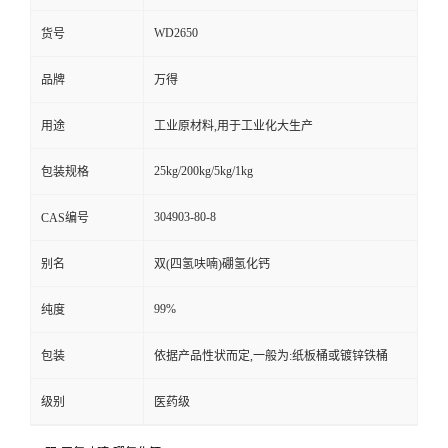
WD2650
货号
品牌
万得
用途
工业原材料,用于工业化大生产
25kg/200kg/5kg/1kg
包装规格
304903-80-8
CAS编号
别名
双(四氢呋喃)硼氢化钙
99%
纯度
包装
依据产品性状而定,一般为:纸板桶或镀锌铁桶
级别
医药级