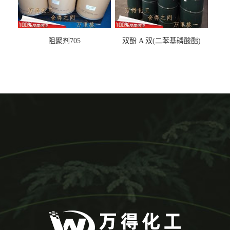
阻聚剂705
双酚 A 双(二苯基磷酸酯)