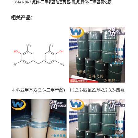
35141-36-7 氮位-三甲氧基硅基丙基-氮,氮,氮位-三甲基氯化铵
相关产品：
4,4'-亚甲基双(2,6-二甲苯酚)
1,1,2,2-四氟乙基-2,2,3,3-四氟
丙基醚