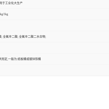
,用于工业化大生产
kg/1kg
; 全氟辛二酸; 全氟辛二酸二水合物;
状而定,一般为:纸板桶或镀锌铁桶