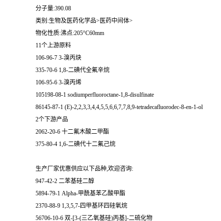
分子量:390.08
类别:生物及医药化学品>医药中间体>
物化性质:沸点:205°C60mm
11个上游原料
106-96-7 3-溴丙炔
335-70-6 1,8-二碘代全氟辛烷
106-95-6 3-溴丙烯
105198-08-1 sodiumperfluoroctane-1,8-disulfinate
86145-87-1 (E)-2,2,3,3,4,4,5,5,6,6,7,7,8,9-tetradecafluorodec-8-en-1-ol
2个下游产品
2062-20-6 十二氟木酸二甲酯
375-80-4 1,6-二碘代十二氟己烷
生产厂家优惠供应以下品种,欢迎咨询:
947-42-2 二苯基硅二醇
5894-79-1 Alpha-甲酰基苯乙酸甲酯
2370-88-9 1,3,5,7-四甲基环四硅氧烷
56706-10-6 双-[3-(三乙氧基硅)丙基]-二硫化物