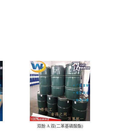
双酚 A 双(二苯基磷酸酯)