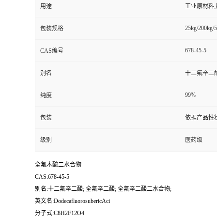
用途
工业原材料
25kg/200kg/5
包装规格
678-45-5
CAS编号
别名
十二氟辛二酸
99%
纯度
包装
依据产品性
级别
医药级
全氟木酸二水合物
CAS:678-45-5
别名:十二氟辛二酸; 全氟辛二酸; 全氟辛二酸二水合物;
英文名:DodecafluorosubericAci
分子式:C8H2F12O4