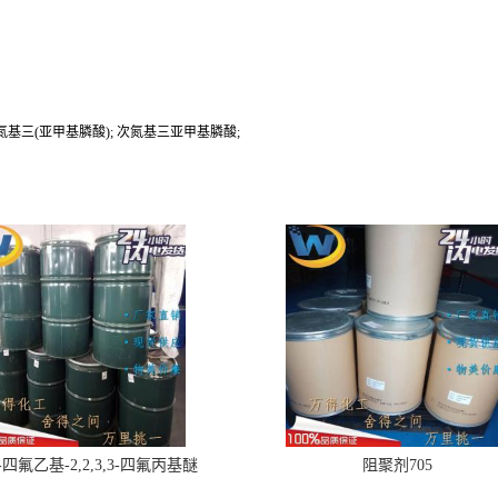
次氮基三(亚甲基膦酸); 次氮基三亚甲基膦酸;
,2-四氟乙基-2,2,3,3-四氟丙基醚
阻聚剂705