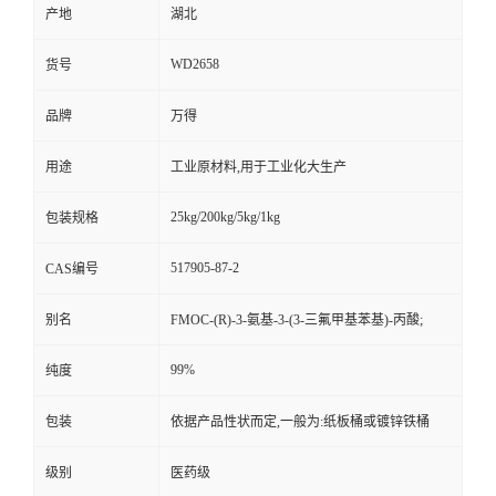
产地
湖北
WD2658
货号
品牌
万得
用途
工业原材料,用于工业化大生产
25kg/200kg/5kg/1kg
包装规格
517905-87-2
CAS编号
别名
FMOC-(R)-3-氨基-3-(3-三氟甲基苯基)-丙酸;
99%
纯度
包装
依据产品性状而定,一般为:纸板桶或镀锌铁桶
级别
医药级