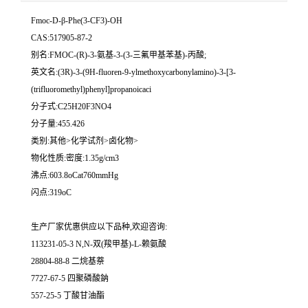
Fmoc-D-β-Phe(3-CF3)-OH
CAS:517905-87-2
别名:FMOC-(R)-3-氨基-3-(3-三氟甲基苯基)-丙酸;
英文名:(3R)-3-(9H-fluoren-9-ylmethoxycarbonylamino)-3-[3-
(trifluoromethyl)phenyl]propanoicaci
分子式:C25H20F3NO4
分子量:455.426
类别:其他>化学试剂>卤化物>
物化性质:密度:1.35g/cm3
沸点:603.8oCat760mmHg
闪点:319oC
生产厂家优惠供应以下品种,欢迎咨询:
113231-05-3 N,N-双(羧甲基)-L-赖氨酸
28804-88-8 二烷基萘
7727-67-5 四聚磷酸鈉
557-25-5 丁酸甘油酯