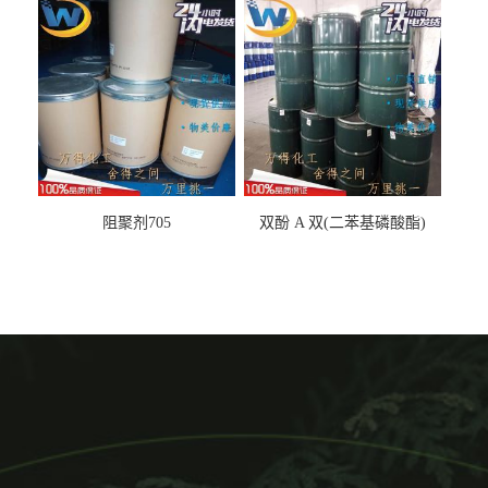
阻聚剂705
双酚 A 双(二苯基磷酸酯)