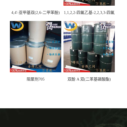
4,4'-亚甲基双(2,6-二甲苯酚)
1,1,2,2-四氟乙基-2,2,3,3-四氟
丙基醚
阻聚剂705
双酚 A 双(二苯基磷酸酯)