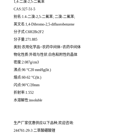
1,4-二溴-2,5-二氟苯
CAS:327-51-5
别名:1.4-二溴-2,5-二氟苯; 二溴-二氟苯;
英文名:1,4-Dibromo-2,5-difluorobenzene
分子式:C6H2Br2F2
分子量:271.885
类别:农用化学品>农药中间体>农药中间体
物化性质:外观与性状:白色粘附性的晶体
密度:2.087g/cm3
沸点:96 °C20 mmHg(lit.)
熔点:60-62 °C(lit.)
闪点:96°C/20mm
折射率:1.552
水溶解性:insoluble
生产厂家优惠供应以下品种,欢迎咨询:
244761-29-3 二草酸硼酸锂