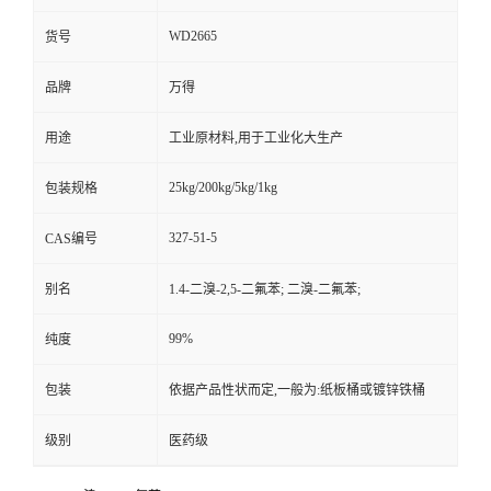
WD2665
货号
品牌
万得
用途
工业原材料,用于工业化大生产
25kg/200kg/5kg/1kg
包装规格
327-51-5
CAS编号
别名
1.4-二溴-2,5-二氟苯; 二溴-二氟苯;
99%
纯度
包装
依据产品性状而定,一般为:纸板桶或镀锌铁桶
级别
医药级