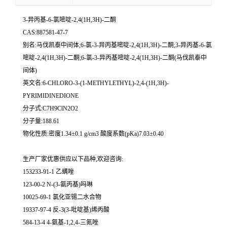
3-异丙基-6-氯嘧啶-2,4(1H,3H)-二酮
CAS:887581-47-7
别名:马伐凯泰中间体;6-氯-3-异丙基嘧啶-2,4(1H,3H)-二酮;3-异丙基-6-氯
嘧啶-2,4(1H,3H)-二酮;6-氯-3-异丙基嘧啶-2,4(1H,3H)-二酮(马伐凯泰中
间体)
英文名:6-CHLORO-3-(1-METHYLETHYL)-2,4-(1H,3H)-
PYRIMIDINEDIONE
分子式:C7H9ClN2O2
分子量:188.61
物化性质:密度1.34±0.1 g/cm3 酸度系数(pKa)7.03±0.40
生产厂家优惠供应以下品种,欢迎咨询:
153233-91-1 乙螨唑
123-00-2 N-(3-氨丙基)吗啉
10025-69-1 氯化亚锡二水合物
19337-97-4 反-3(3-吡啶基)烯丙酸
584-13-4 4-氨基-1,2,4-三氮唑