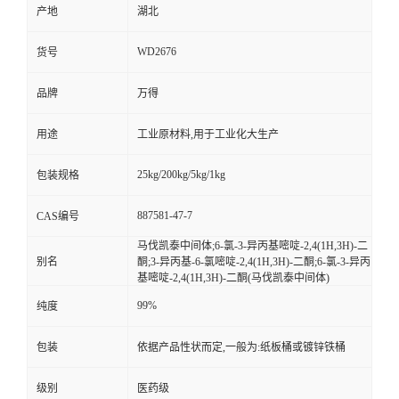
产地
湖北
WD2676
货号
品牌
万得
用途
工业原材料,用于工业化大生产
25kg/200kg/5kg/1kg
包装规格
887581-47-7
CAS编号
马伐凯泰中间体;6-氯-3-异丙基嘧啶-2,4(1H,3H)-二
别名
酮;3-异丙基-6-氯嘧啶-2,4(1H,3H)-二酮;6-氯-3-异丙
基嘧啶-2,4(1H,3H)-二酮(马伐凯泰中间体)
99%
纯度
包装
依据产品性状而定,一般为:纸板桶或镀锌铁桶
级别
医药级