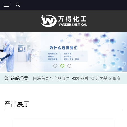
您当前的位置：
网站首页
>
产品展厅
>
优势品种
>
3-异丙基-6-氯嘧
啶-2,4(1H,3H)-二酮
产品展厅