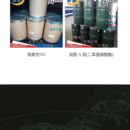
阻聚剂705
双酚 A 双(二苯基磷酸酯)