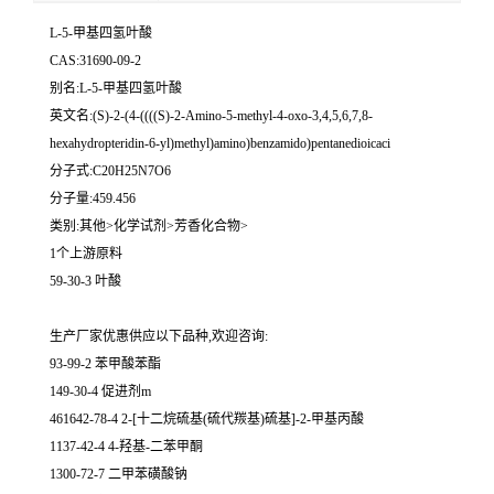
L-5-甲基四氢叶酸
CAS:31690-09-2
别名:L-5-甲基四氢叶酸
英文名:(S)-2-(4-((((S)-2-Amino-5-methyl-4-oxo-3,4,5,6,7,8-
hexahydropteridin-6-yl)methyl)amino)benzamido)pentanedioicaci
分子式:C20H25N7O6
分子量:459.456
类别:其他>化学试剂>芳香化合物>
1个上游原料
59-30-3 叶酸
生产厂家优惠供应以下品种,欢迎咨询:
93-99-2 苯甲酸苯酯
149-30-4 促进剂m
461642-78-4 2-[十二烷硫基(硫代羰基)硫基]-2-甲基丙酸
1137-42-4 4-羟基-二苯甲酮
1300-72-7 二甲苯磺酸钠