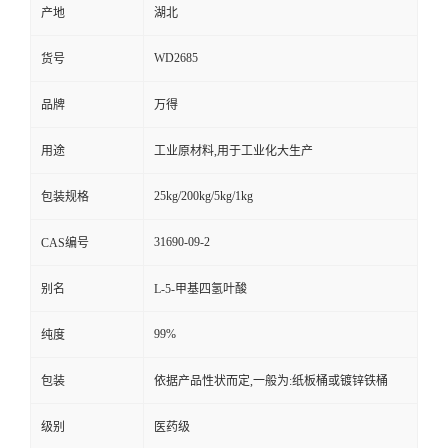
产地
湖北
WD2685
货号
品牌
万得
用途
工业原材料,用于工业化大生产
25kg/200kg/5kg/1kg
包装规格
31690-09-2
CAS编号
别名
L-5-甲基四氢叶酸
99%
纯度
包装
依据产品性状而定,一般为:纸板桶或镀锌铁桶
级别
医药级