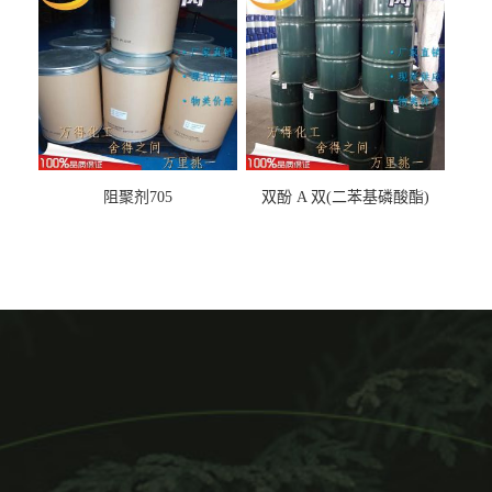
阻聚剂705
双酚 A 双(二苯基磷酸酯)