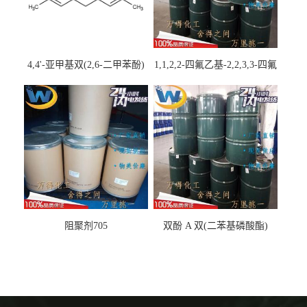
4,4'-亚甲基双(2,6-二甲苯酚)
1,1,2,2-四氟乙基-2,2,3,3-四氟
丙基醚
阻聚剂705
双酚 A 双(二苯基磷酸酯)