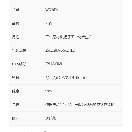
WD2694
货号
品牌
万得
用途
工业原材料,用于工业化大生产
25kg/200kg/5kg/1kg
包装规格
22118-00-9
CAS编号
别名
2,3,4,5,6,7-六氢-1H-茚-1-酮
99%
纯度
包装
依据产品性状而定,一般为:纸板桶或镀锌铁桶
级别
医药级