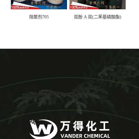
阻聚剂705
双酚 A 双(二苯基磷酸酯)