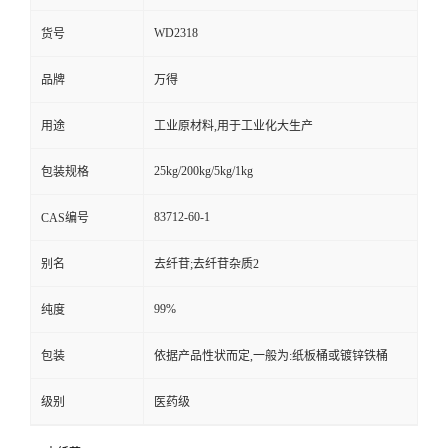
WD2318
货号
品牌
万得
用途
工业原材料,用于工业化大生产
25kg/200kg/5kg/1kg
包装规格
83712-60-1
CAS编号
别名
去纤苷;去纤苷杂质2
99%
纯度
包装
依据产品性状而定,一般为:纸板桶或镀锌铁桶
级别
医药级