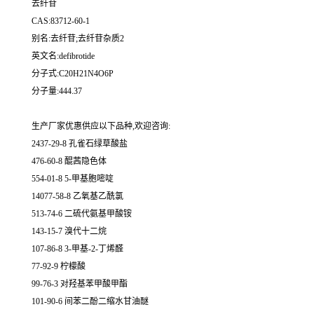
去纤苷
CAS:83712-60-1
别名:去纤苷;去纤苷杂质2
英文名:defibrotide
分子式:C20H21N4O6P
分子量:444.37
生产厂家优惠供应以下品种,欢迎咨询:
2437-29-8 孔雀石绿草酸盐
476-60-8 醌茜隐色体
554-01-8 5-甲基胞嘧啶
14077-58-8 乙氧基乙酰氯
513-74-6 二硫代氨基甲酸铵
143-15-7 溴代十二烷
107-86-8 3-甲基-2-丁烯醛
77-92-9 柠檬酸
99-76-3 对羟基苯甲酸甲酯
101-90-6 间苯二酚二缩水甘油醚