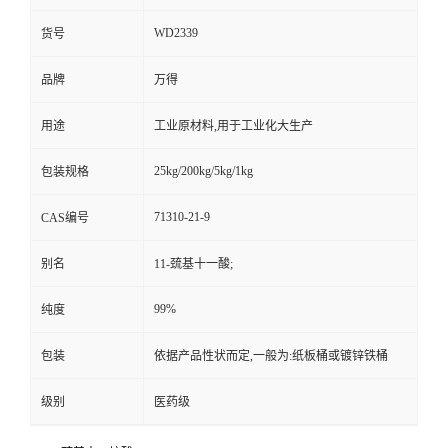
WD2339
货号
品牌
万得
用途
工业原材料,用于工业化大生产
25kg/200kg/5kg/1kg
包装规格
71310-21-9
CAS编号
别名
11-巯基十一酸;
99%
纯度
包装
依据产品性状而定,一般为:纸板桶或镀锌铁桶
级别
医药级