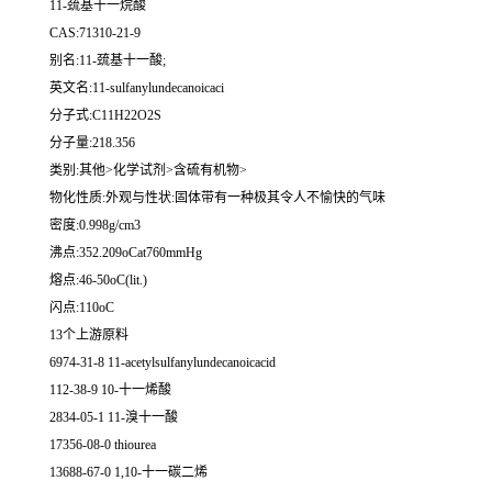
11-巯基十一烷酸
CAS:71310-21-9
别名:11-巯基十一酸;
英文名:11-sulfanylundecanoicaci
分子式:C11H22O2S
分子量:218.356
类别:其他>化学试剂>含硫有机物>
物化性质:外观与性状:固体带有一种极其令人不愉快的气味
密度:0.998g/cm3
沸点:352.209oCat760mmHg
熔点:46-50oC(lit.)
闪点:110oC
13个上游原料
6974-31-8 11-acetylsulfanylundecanoicacid
112-38-9 10-十一烯酸
2834-05-1 11-溴十一酸
17356-08-0 thiourea
13688-67-0 1,10-十一碳二烯