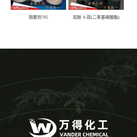
阻聚剂705
双酚 A 双(二苯基磷酸酯)