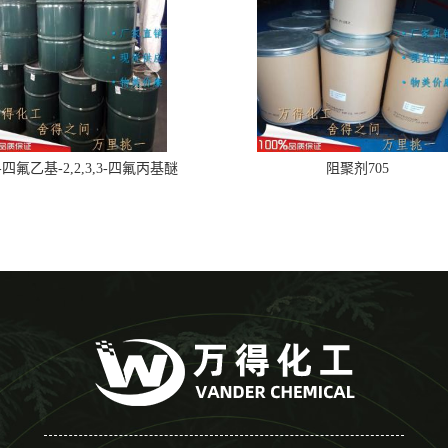
,2-四氟乙基-2,2,3,3-四氟丙基醚
阻聚剂705