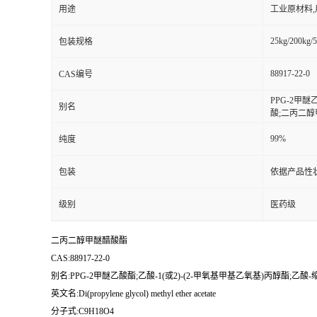
用途
工业原材料
25kg/200kg/5
包装规格
88917-22-0
CAS编号
PPG-2甲醚
别名
酸;二丙二
99%
纯度
包装
依据产品性
级别
医药级
二丙二醇甲醚醋酸酯
CAS:88917-22-0
别名:PPG-2甲醚乙酸酯;乙酸-1(或2)-(2-甲氧基甲基乙氧基)丙醇酯;
英文名:Di(propylene glycol) methyl ether acetate
分子式:C9H18O4