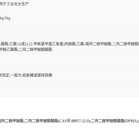
,用于工业化大生产
kg/1kg
乙酸酯;乙酸-1(或2)-(2-甲氧基甲基乙氧基)丙醇酯;乙酸-缩丙二醇甲醚酯;二丙二醇甲醚醋酸酯
醇甲醚乙酸酯;二丙二醇甲醚醋酸酯
状而定,一般为:纸板桶或镀锌铁桶
乙酸-缩丙二醇甲醚酯;二丙二醇甲醚醋酸酯(CAS号:88917-22-0);二丙二醇甲醚醋酸酯(