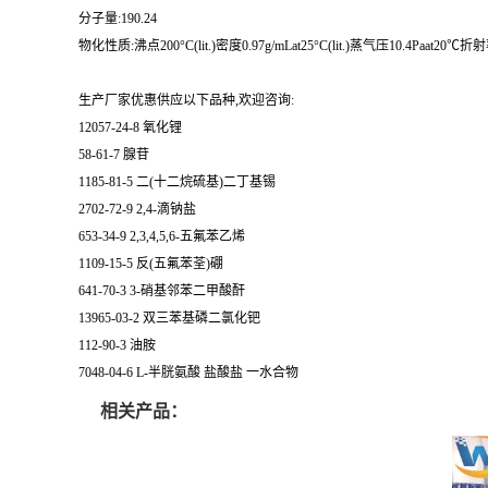
分子量:190.24
物化性质:沸点200°C(lit.)密度0.97g/mLat25°C(lit.)蒸气压10.4Paat20℃折射率n
生产厂家优惠供应以下品种,欢迎咨询:
12057-24-8 氧化锂
58-61-7 腺苷
1185-81-5 二(十二烷硫基)二丁基锡
2702-72-9 2,4-滴钠盐
653-34-9 2,3,4,5,6-五氟苯乙烯
1109-15-5 反(五氟苯荃)硼
641-70-3 3-硝基邻苯二甲酸酐
13965-03-2 双三苯基磷二氯化钯
112-90-3 油胺
7048-04-6 L-半胱氨酸 盐酸盐 一水合物
相关产品：