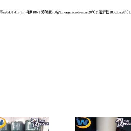
20/D1.417(lit.)闪点186°F溶解度750g/Linorganicsolventsat20℃水溶解性183g/Lat20℃L