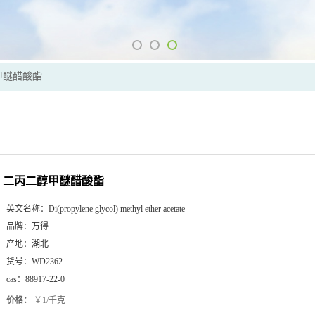
甲醚醋酸酯
二丙二醇甲醚醋酸酯
英文名称：
Di(propylene glycol) methyl ether acetate
品牌：
万得
产地：
湖北
货号：
WD2362
cas：
88917-22-0
价格：
￥1/千克