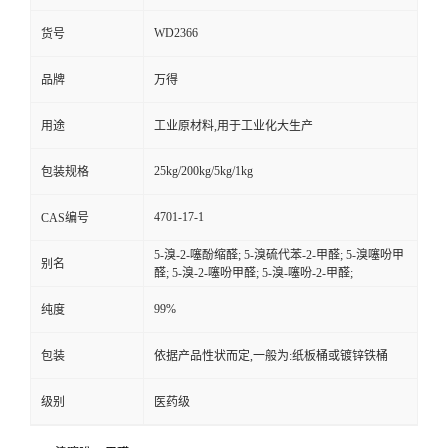
WD2366
货号
品牌
万得
用途
工业原材料,用于工业化大生产
25kg/200kg/5kg/1kg
包装规格
4701-17-1
CAS编号
5-溴-2-噻酚缩醛; 5-溴硫代苯-2-甲醛; 5-溴噻吩甲
别名
醛; 5-溴-2-噻吩甲醛; 5-溴-噻吩-2-甲醛;
99%
纯度
包装
依据产品性状而定,一般为:纸板桶或镀锌铁桶
级别
医药级