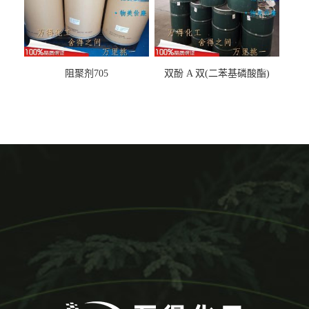
阻聚剂705
双酚 A 双(二苯基磷酸酯)