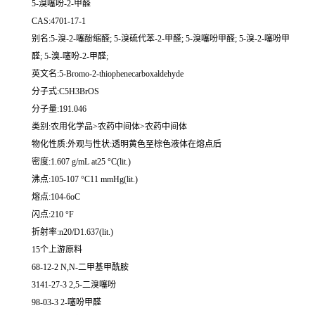
5-溴噻吩-2-甲醛
CAS:4701-17-1
别名:5-溴-2-噻酚缩醛; 5-溴硫代苯-2-甲醛; 5-溴噻吩甲醛; 5-溴-2-噻吩甲
醛; 5-溴-噻吩-2-甲醛;
英文名:5-Bromo-2-thiophenecarboxaldehyde
分子式:C5H3BrOS
分子量:191.046
类别:农用化学品>农药中间体>农药中间体
物化性质:外观与性状:透明黄色至棕色液体在熔点后
密度:1.607 g/mL at25 °C(lit.)
沸点:105-107 °C11 mmHg(lit.)
熔点:104-6oC
闪点:210 °F
折射率:n20/D1.637(lit.)
15个上游原料
68-12-2 N,N-二甲基甲酰胺
3141-27-3 2,5-二溴噻吩
98-03-3 2-噻吩甲醛