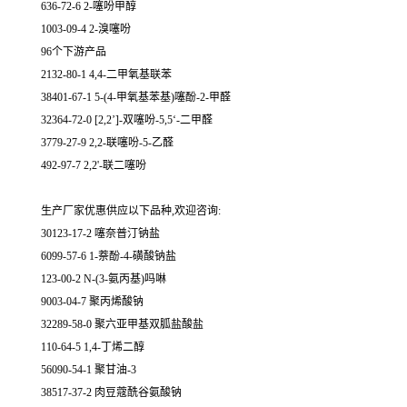
636-72-6 2-噻吩甲醇
1003-09-4 2-溴噻吩
96个下游产品
2132-80-1 4,4-二甲氧基联苯
38401-67-1 5-(4-甲氧基苯基)噻酚-2-甲醛
32364-72-0 [2,2’]-双噻吩-5,5‘-二甲醛
3779-27-9 2,2-联噻吩-5-乙醛
492-97-7 2,2'-联二噻吩
生产厂家优惠供应以下品种,欢迎咨询:
30123-17-2 噻奈普汀钠盐
6099-57-6 1-萘酚-4-磺酸钠盐
123-00-2 N-(3-氨丙基)吗啉
9003-04-7 聚丙烯酸钠
32289-58-0 聚六亚甲基双胍盐酸盐
110-64-5 1,4-丁烯二醇
56090-54-1 聚甘油-3
38517-37-2 肉豆蔻酰谷氨酸钠