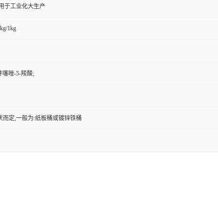
,用于工业化大生产
kg/1kg
苯并噻唑-5-羧酸;
状而定,一般为:纸板桶或镀锌铁桶