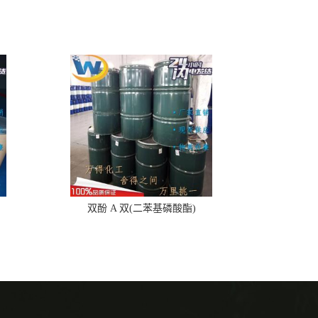
双酚 A 双(二苯基磷酸酯)