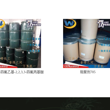
,2-四氟乙基-2,2,3,3-四氟丙基醚
阻聚剂705