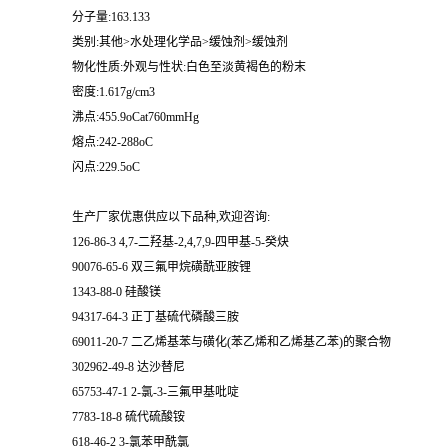
分子量:163.133
类别:其他>水处理化学品>缓蚀剂>缓蚀剂
物化性质:外观与性状:白色至淡黄褐色的粉末
密度:1.617g/cm3
沸点:455.9oCat760mmHg
熔点:242-288oC
闪点:229.5oC
生产厂家优惠供应以下品种,欢迎咨询:
126-86-3 4,7-二羟基-2,4,7,9-四甲基-5-癸炔
90076-65-6 双三氟甲烷磺酰亚胺锂
1343-88-0 硅酸镁
94317-64-3 正丁基硫代磷酸三胺
69011-20-7 二乙烯基苯与磺化(苯乙烯和乙烯基乙苯)的聚合物
302962-49-8 达沙替尼
65753-47-1 2-氯-3-三氟甲基吡啶
7783-18-8 硫代硫酸铵
618-46-2 3-氯苯甲酰氯