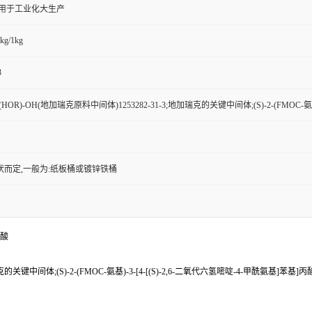
,用于工业化大生产
kg/1kg
3
(HOR)-OH(地加瑞克原料中间体)1253282-31-3;地加瑞克的关键中间体;(S)-2-(FMOC-氨
状而定,一般为:纸板桶或镀锌铁桶
氨酸
的关键中间体;(S)-2-(FMOC-氨基)-3-[4-[(S)-2,6-二氧代六氢嘧啶-4-甲酰氨基]苯基]丙