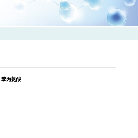
-L-苯丙氨酸