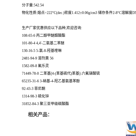
分子量:542.54
物化性质:熔点>222°C(dec.)密度1.412±0.06g/cm3 储存条件2-8°C溶解度DMSO(Sligh
生产厂家优惠供应以下品种,欢迎咨询:
108-65-6 丙二醇甲醚醋酸酯
101-80-4 4,4'-二氨基二苯醚
130-16-5 5-氯-8-羟基喹啉
2481-94-9 溶剂黄 56
1582-09-8 氟乐灵
71449-78-0 二苯基[4-(苯基硫代)苯基]-六氟锑酸锍
65235-31-6 3-硝基-4-羟乙基氨基苯酚
92-43-3 菲尼酮
1314-98-3 硫化锌
31852-84-3 聚三亚甲级碳酸酯
相关产品：