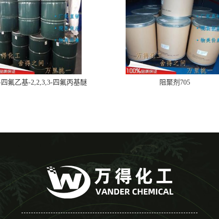
,2-四氟乙基-2,2,3,3-四氟丙基醚
阻聚剂705