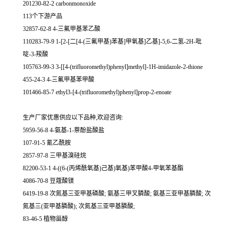
201230-82-2 carbonmonoxide
113个下游产品
32857-62-8 4-三氟甲基苯乙酸
110283-79-9 1-[2-[二[4-(三氟甲基)苯基]甲氧基]乙基]-5,6-二氢-2H-吡
啶-3-羧酸
105763-99-3 3-[[4-(trifluoromethyl)phenyl]methyl]-1H-imidazole-2-thione
455-24-3 4-三氟甲基苯甲酸
101466-85-7 ethyl3-[4-(trifluoromethyl)phenyl]prop-2-enoate
生产厂家优惠供应以下品种,欢迎咨询:
5959-56-8 4-氨基-1-萘酚盐酸盐
107-91-5 氰乙酰胺
2857-97-8 三甲基溴硅烷
82200-53-1 4-((6-(丙烯酰氧基)己基)氧基)苯甲酸4-甲氧苯基酯
4086-70-8 豆蔻酸镁
6419-19-8 次氮基三亚甲基磷酸; 氨基三甲叉膦酸; 氨基三亚甲基膦酸; 次
氮基三(亚甲基膦酸); 次氮基三亚甲基膦酸;
83-46-5 植物甾醇