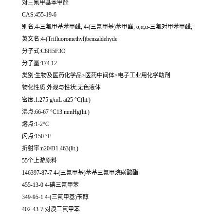
对三氟甲基苯甲醛
CAS:455-19-6
别名:4-三氟甲基苯甲醛; 4-(三氟甲基)苯甲醛; α,α,α-三氟对甲苯甲醛;
英文名:4-(Trifluoromethyl)benzaldehyde
分子式:C8H5F3O
分子量:174.12
类别:生物及医药化学品>医药中间体>电子工业用化学助剂
物化性质:外观与性状:无色液体
密度:1.275 g/mL at25 °C(lit.)
沸点:66-67 °C13 mmHg(lit.)
熔点:1-2°C
闪点:150 °F
折射率:n20/D1.463(lit.)
55个上游原料
146397-87-7 4-(三氟甲基)苯基三氟甲烷磺酸酯
455-13-0 4-碘三氟甲苯
349-95-1 4-(三氟甲基)苄醇
402-43-7 对溴三氟甲苯