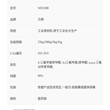
WD2388
货号
品牌
万得
用途
工业原材料,用于工业化大生产
25kg/200kg/5kg/1kg
包装规格
455-19-6
CAS编号
4-三氟甲基苯甲醛; 4-(三氟甲基)苯甲醛; α,α,α-三氟
别名
对甲苯甲醛;
99%
纯度
包装
依据产品性状而定,一般为:纸板桶或镀锌铁桶
级别
医药级