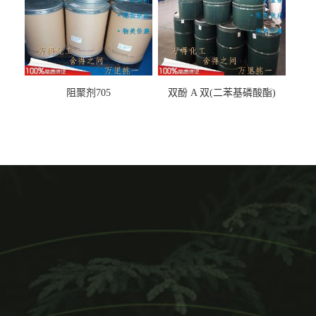
阻聚剂705
双酚 A 双(二苯基磷酸酯)