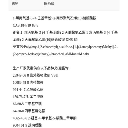
级别
医药级
1-烯丙氧基-3-(4-壬基苯酚)-2-丙醇聚氧乙烯(10)醚硫酸铵
CAS:184719-88-8
别名:1- 烯丙氧基-3-(4-壬基苯酚)-2-丙醇聚氧乙烯;1-烯丙氧基-3-(4-壬基
苯酚)-2-丙醇聚氧乙烯(10)醚硫酸铵 DNS-86
英文名:Poly(oxy-1,2-ethanediyl),a-sulfo-w-[1-[(4-nonylphenoxy)Methyl]-2-
(2-propen-1-yloxy)ethoxy]-,branched, aMMoniuM salts
生产厂家优惠供应以下品种,欢迎咨询:
23949-66-8 紫外线吸收剂 VSU
16089-48-8 肉桂酸钾
924-44-7 乙醛酸乙酯
150-78-7 对苯二甲醚
67-68-5 二甲基亚砜
64-20-0 四甲基溴化铵
4065-45-6 2-羟基-4-甲氧基-5-磺酸二苯甲酮
9004-61-9 透明质酸