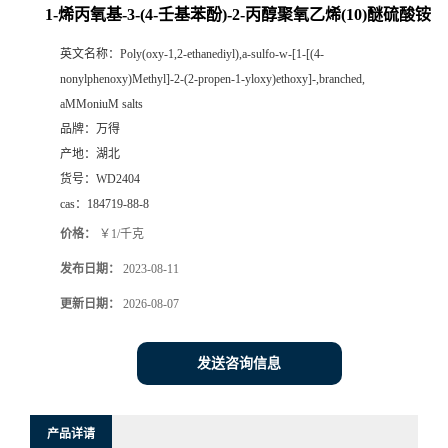
1-烯丙氧基-3-(4-壬基苯酚)-2-丙醇聚氧乙烯(10)醚硫酸铵
英文名称：
Poly(oxy-1,2-ethanediyl),a-sulfo-w-[1-[(4-
nonylphenoxy)Methyl]-2-(2-propen-1-yloxy)ethoxy]-,branched,
aMMoniuM salts
品牌：
万得
产地：
湖北
货号：
WD2404
cas：
184719-88-8
价格：
￥1/千克
发布日期：
2023-08-11
更新日期：
2026-08-07
发送咨询信息
产品详请