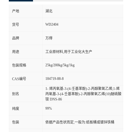
产地
湖北
WD2404
货号
品牌
万得
用途
工业原材料,用于工业化大生产
25kg/200kg/5kg/1kg
包装规格
184719-88-8
CAS编号
1- 烯丙氧基-3-(4-壬基苯酚)-2-丙醇聚氧乙烯;1-烯
别名
丙氧基-3-(4-壬基苯酚)-2-丙醇聚氧乙烯(10)醚硫酸
铵 DNS-86
99%
纯度
包装
依据产品性状而定,一般为:纸板桶或镀锌铁桶