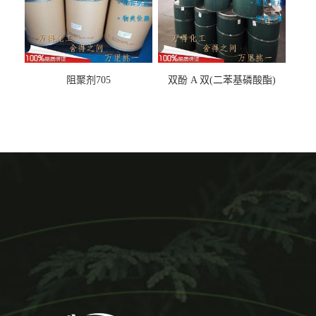
阻聚剂705
双酚 A 双(二苯基磷酸酯)