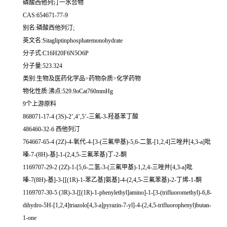
磷酸西他列汀一水合物
CAS:654671-77-9
别名:磷酸西他列汀;
英文名:Sitagliptinphosphatemonohydrate
分子式:C16H20F6N5O6P
分子量:523.324
类别:生物及医药化学品>药物杂质>化学药物
物化性质:沸点:529.9oCat760mmHg
9个上游原料
868071-17-4 (3S)-2’,4’,5’-三氟-3-羟基苯丁酸
486460-32-6 西他列汀
764667-65-4 (2Z)-4-氧代-4-[3-(三氟甲基)-5,6-二氢-[1,2,4]三唑并[4,3-a]吡
嗪-7-(8H)-基]-1-(2,4,5-三氟苯基)丁-2-酮
1169707-29-2 (2Z)-1-[5,6-二氢-3-(三氟甲基)-1,2,4-三唑并[4,3-a]吡
嗪-7(8H)-基]-3-[[(1R)-1-苯乙基]氨基]-4-(2,4,5-三氟苯基)-2-丁烯-1-酮
1169707-30-5 (3R)-3-[[(1R)-1-phenylethyl]amino]-1-[3-(trifluoromethyl)-6,8-
dihydro-5H-[1,2,4]triazolo[4,3-a]pyrazin-7-yl]-4-(2,4,5-trifluorophenyl)butan-
1-one