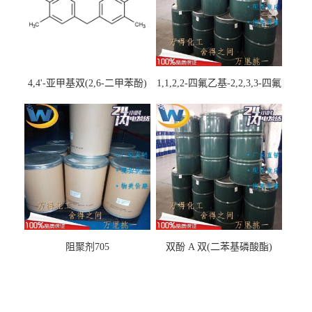
4,4'-亚甲基双(2,6-二甲苯酚)
1,1,2,2-四氟乙基-2,2,3,3-四氟
丙基醚
阻聚剂705
双酚 A 双(二苯基磷酸酯)