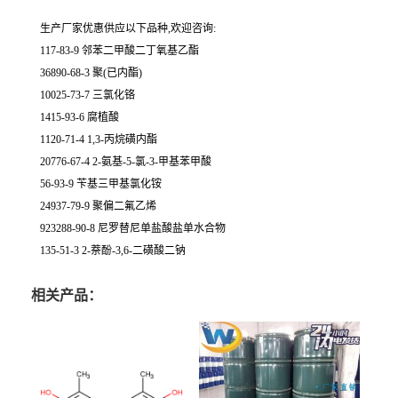
生产厂家优惠供应以下品种,欢迎咨询:
117-83-9 邻苯二甲酸二丁氧基乙酯
36890-68-3 聚(已内酯)
10025-73-7 三氯化铬
1415-93-6 腐植酸
1120-71-4 1,3-丙烷磺内酯
20776-67-4 2-氨基-5-氯-3-甲基苯甲酸
56-93-9 苄基三甲基氯化铵
24937-79-9 聚偏二氟乙烯
923288-90-8 尼罗替尼单盐酸盐单水合物
135-51-3 2-萘酚-3,6-二磺酸二钠
相关产品：