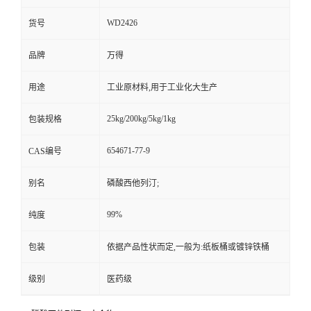
WD2426
货号
品牌
万得
用途
工业原材料,用于工业化大生产
25kg/200kg/5kg/1kg
包装规格
654671-77-9
CAS编号
别名
磷酸西他列汀;
99%
纯度
包装
依据产品性状而定,一般为:纸板桶或镀锌铁桶
级别
医药级