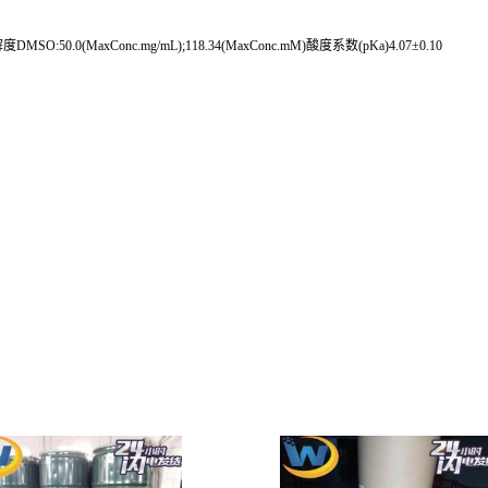
DMSO:50.0(MaxConc.mg/mL);118.34(MaxConc.mM)酸度系数(pKa)4.07±0.10