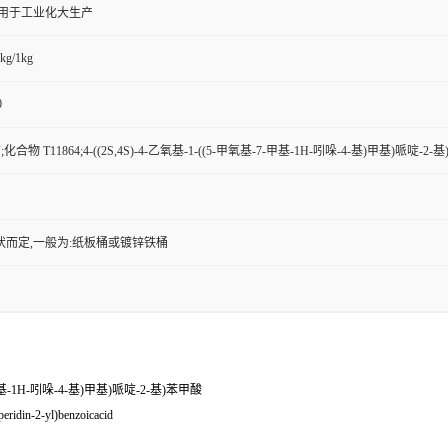
,用于工业化大生产
kg/1kg
0
;化合物 T11864;4-((2S,4S)-4-乙氧基-1-((5-甲氧基-7-甲基-1H-吲哚-4-基)甲基)哌啶-2
状而定,一般为:纸板桶或镀锌铁桶
7-甲基-1H-吲哚-4-基)甲基)哌啶-2-基)苯甲酸
ridin-2-yl)benzoicacid