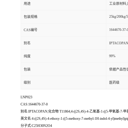
用途
工业原材料
25kg/200kg/5
包装规格
1644670-37-
CAS编号
别名
IPTACOPAN
99%
纯度
包装
依据产品性
级别
医药级
LNP023
CAS:1644670-37-0
别名:IPTACOPAN;化合物 T11864;4-((2S,4S)-4-乙氧基-1-((5-甲氧基-
英文名:4-((2S,4S)-4-ethoxy-1-((5-methoxy-7-methyl-1H-indol-4-yl)methyl)pipe
分子式:C25H30N2O4