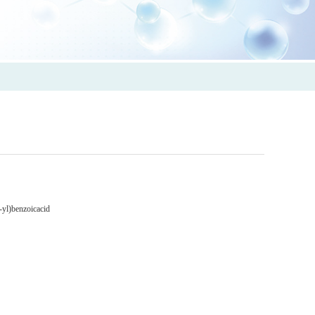
-yl)benzoicacid