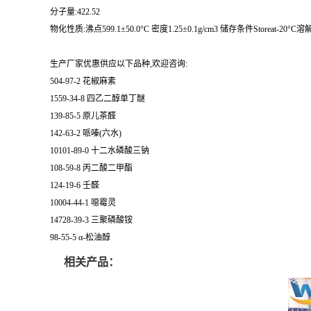
分子量:422.52
物化性质:沸点599.1±50.0°C 密度1.25±0.1g/cm3 储存条件Storeat-20°C溶解度
生产厂家优惠供应以下品种,欢迎咨询:
504-97-2 花椒麻素
1559-34-8 四乙二醇单丁醚
139-85-5 原儿茶醛
142-63-2 哌嗪(六水)
10101-89-0 十二水磷酸三钠
108-59-8 丙二酸二甲酯
124-19-6 壬醛
10004-44-1 噁霉灵
14728-39-3 三聚磷酸铵
98-55-5 α-松油醇
相关产品：