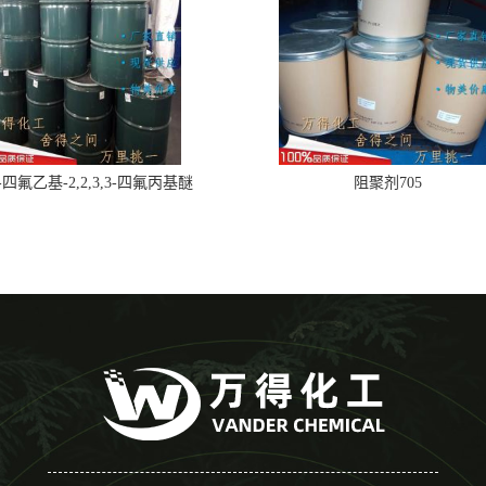
,2-四氟乙基-2,2,3,3-四氟丙基醚
阻聚剂705