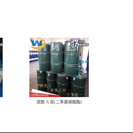
双酚 A 双(二苯基磷酸酯)