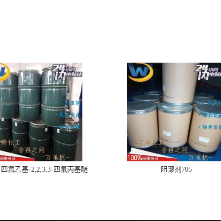
,2-四氟乙基-2,2,3,3-四氟丙基醚
阻聚剂705