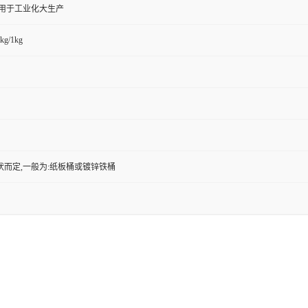
,用于工业化大生产
kg/1kg
状而定,一般为:纸板桶或镀锌铁桶