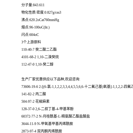
分子量:843.611
物化性质:密度:0.827g/cm3
沸点:620.2oCat760mmHg
熔点:96-100oC(lit.)
闪点:604oC
3个上游原料
110-40-7 癸二酸二乙酯
4101-68-2 1,10-二溴癸烷
112-47-0 1,10-癸二醇
生产厂家优惠供应以下品种,欢迎咨询:
73606-19-6 2-[(6-氯-1,1,2,2,3,3,4,4,5,5,6,6-十二氟己基)氧基]-1,1,2,
141-82-2 丙二酸
504-97-2 花椒麻素
128-37-0 2,6-二叔丁基-4-甲基苯酚
60372-77-2 N-月桂酰基-L-精氨酸乙酯盐酸盐
3644-11-9 N-甲氧基甲基丙烯酰胺
2873-97-4 双丙酮丙烯酰胺