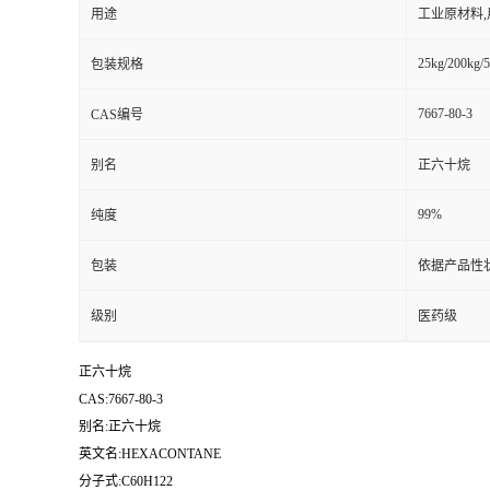
用途
工业原材料
25kg/200kg/5
包装规格
7667-80-3
CAS编号
别名
正六十烷
99%
纯度
包装
依据产品性
级别
医药级
正六十烷
CAS:7667-80-3
别名:正六十烷
英文名:HEXACONTANE
分子式:C60H122