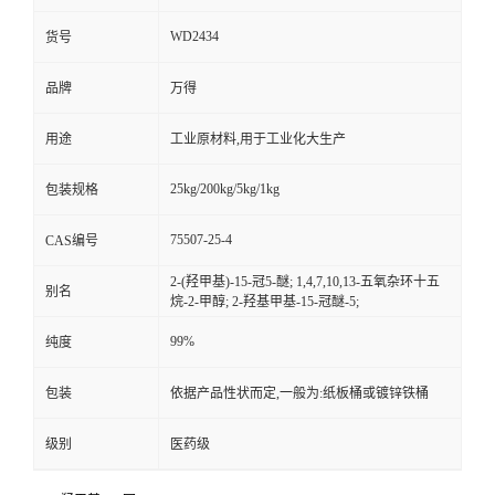
WD2434
货号
品牌
万得
用途
工业原材料,用于工业化大生产
25kg/200kg/5kg/1kg
包装规格
75507-25-4
CAS编号
2-(羟甲基)-15-冠5-醚; 1,4,7,10,13-五氧杂环十五
别名
烷-2-甲醇; 2-羟基甲基-15-冠醚-5;
99%
纯度
包装
依据产品性状而定,一般为:纸板桶或镀锌铁桶
级别
医药级