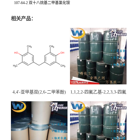
107-64-2 双十八烷基二甲基氯化铵
相关产品：
4,4'-亚甲基双(2,6-二甲苯酚)
1,1,2,2-四氟乙基-2,2,3,3-四氟
丙基醚