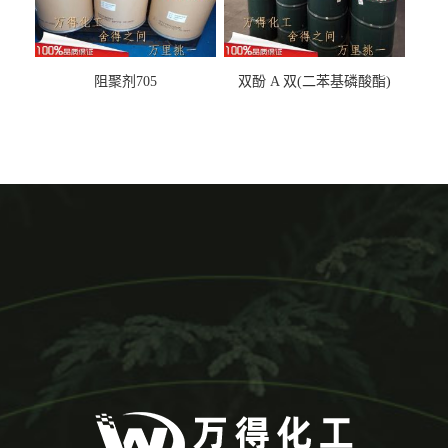
阻聚剂705
双酚 A 双(二苯基磷酸酯)