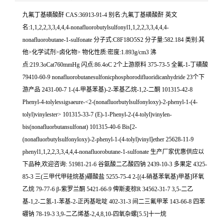
九氟丁基磺酸酐 CAS:36913-91-4 别名:九氟丁基磺酸酐 英文
名:1,1,2,2,3,3,4,4,4-nonafluorobutylsulfonyl1,1,2,2,3,3,4,4,4-
nonafluorobutane-1-sulfonate 分子式:C8F18O5S2 分子量:582.184 类别:其
他>化学试剂>卤化物> 物化性质:密度:1.893g/cm3 沸
点:219.3oCat760mmHg 闪点:86.4oC 2个上游原料 375-73-5 全氟-1-丁磺酸
79410-60-9 nonafluorobutanesulfonicphosphorodifluoridicanhydride 23个下
游产品 2431-00-7 1-(4-甲基苯基)-2-苯基乙烷-1,2-二酮 101315-42-8
Phenyl-4-tolylessigsaeure-<2-(nonafluorbutylsulfonyloxy)-2-phenyl-1-(4-
tolyl)vinylester> 101315-33-7 (E)-1-Phenyl-2-(4-tolyl)vinylen-
bis(nonafluorbutansulfonat) 101315-40-6 Bis[2-
(nonafluorbutylsulfonyloxy)-2-phenyl-1-(4-tolyl)vinyl]ether 25628-11-9
phenyl1,1,2,2,3,3,4,4,4-nonafluorobutane-1-sulfonate 生产厂家优惠供应以
下品种,欢迎咨询: 51981-21-6 谷氨酸二乙酸四钠 2439-10-3 多果定 4325-
85-3 三(三甲代甲硅烷基)硼酸盐 5255-75-4 2-[(4-硝基苯氧基)甲基]环氧
乙烷 79-77-6 β-紫罗兰酮 5421-66-9 俾斯麦棕R 34562-31-7 3,5-二乙
基-1,2-二氢-1-苯基-2-正丙基吡啶 402-31-3 间二三氟甲苯 143-66-8 四苯
硼钠 78-19-3 3,9-二乙烯基-2,4,8,10-四氧杂螺[5.5]十一烷