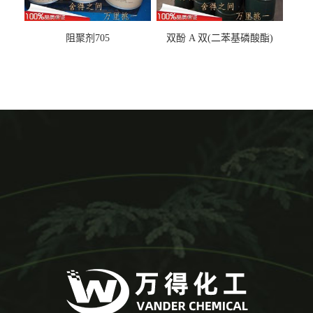
阻聚剂705
双酚 A 双(二苯基磷酸酯)