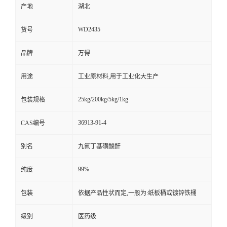
产地
湖北
WD2435
货号
品牌
万得
用途
工业原材料,用于工业化大生产
25kg/200kg/5kg/1kg
包装规格
36913-91-4
CAS编号
别名
九氟丁基磺酸酐
99%
纯度
包装
依据产品性状而定,一般为:纸板桶或镀锌铁桶
级别
医药级