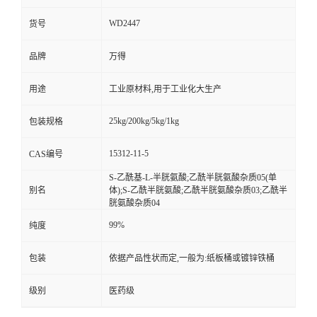
WD2447
货号
品牌
万得
用途
工业原材料,用于工业化大生产
25kg/200kg/5kg/1kg
包装规格
15312-11-5
CAS编号
S-乙酰基-L-半胱氨酸;乙酰半胱氨酸杂质05(单
别名
体);S-乙酰半胱氨酸;乙酰半胱氨酸杂质03;乙酰半
胱氨酸杂质04
99%
纯度
包装
依据产品性状而定,一般为:纸板桶或镀锌铁桶
级别
医药级