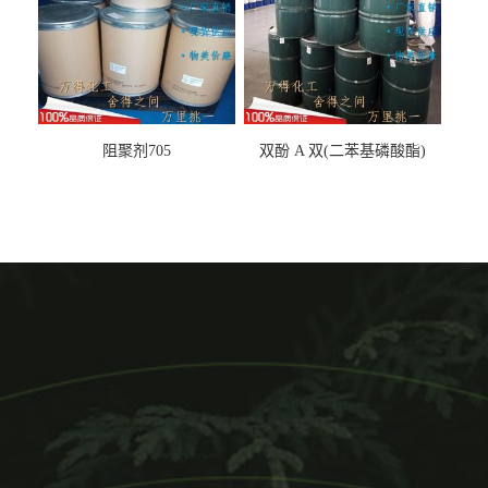
阻聚剂705
双酚 A 双(二苯基磷酸酯)