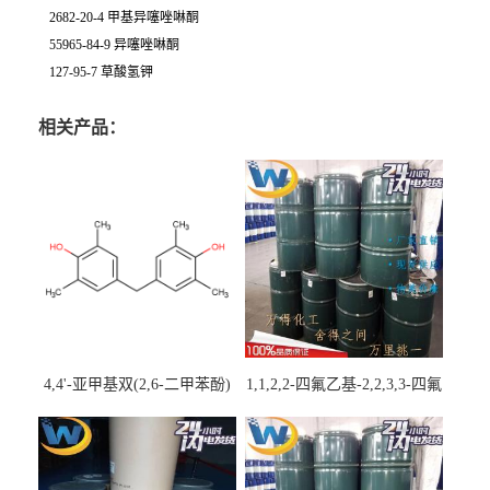
2682-20-4 甲基异噻唑啉酮
55965-84-9 异噻唑啉酮
127-95-7 草酸氢钾
相关产品：
4,4'-亚甲基双(2,6-二甲苯酚)
1,1,2,2-四氟乙基-2,2,3,3-四氟
丙基醚