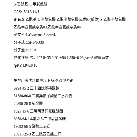
S-乙酰基-L-半胱氨酸
CAS:15312-11-5
别名:S-乙酰基-L-半胱氨酸;乙酰半胱氨酸杂质05(单体);S-乙酰半胱氨酸;
乙酰半胱氨酸杂质03;乙酰半胱氨酸杂质04
英文名:L-Cysteine, S-acetyl-
分子式:C5H9NO3S
分子量:163.19
物化性质:沸点297.8±35.0 °C 密度1.350±0.06 g/cm3 酸度系数
(pKa)1.94±0.10
生产厂家优惠供应以下品种,欢迎咨询:
6994-45-2 正十四烷基磺酸钠
51580-86-0 二氯异氰尿酸钠二水合物
26896-20-8 新癸酸
1025-15-6 三烯丙基异氰脲酸酯
6358-64-1 4-氯-2,5-二甲氧基苯胺
13092-66-5 磷酸二氢镁
23911-25-3 乙二胺四乙酸二酐