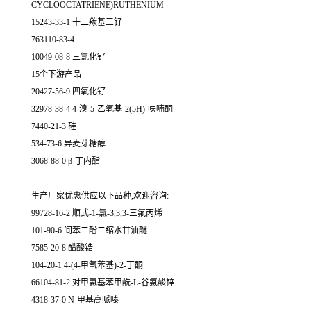
CYCLOOCTATRIENE)RUTHENIUM
15243-33-1 十二羰基三钌
763110-83-4
10049-08-8 三氯化钌
15个下游产品
20427-56-9 四氧化钌
32978-38-4 4-溴-5-乙氧基-2(5H)-呋喃酮
7440-21-3 硅
534-73-6 异麦芽糖醇
3068-88-0 β-丁内酯
生产厂家优惠供应以下品种,欢迎咨询:
99728-16-2 顺式-1-氯-3,3,3-三氟丙烯
101-90-6 间苯二酚二缩水甘油醚
7585-20-8 醋酸锆
104-20-1 4-(4-甲氧苯基)-2-丁酮
66104-81-2 对甲氨基苯甲酰-L-谷氨酸锌
4318-37-0 N-甲基高哌嗪