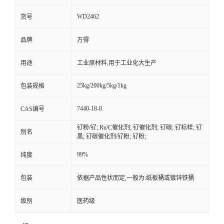
WD2462
货号
品牌
万得
用途
工业原材料,用于工业化大生产
25kg/200kg/5kg/1kg
包装规格
7440-18-8
CAS编号
钌粉/钌; Ru/C催化剂; 钌催化剂; 钌碳; 钌标样; 钌
别名
黑; 钌碳催化剂/钌粉; 钌粉;
99%
纯度
包装
依据产品性状而定,一般为:纸板桶或镀锌铁桶
级别
医药级