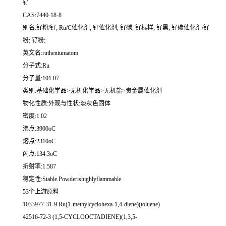
钌
CAS:7440-18-8
别名:钌粉/钌; Ru/C催化剂; 钌催化剂; 钌碳; 钌标样; 钌黑; 钌碳催化剂/钌
粉; 钌粉;
英文名:rutheniumatom
分子式:Ru
分子量:101.07
类别:基础化学品>无机化学品>无机盐>贵金属催化剂
物化性质:外观与性状:淡灰色固体
密度:1.02
沸点:3900oC
熔点:2310oC
闪点:134.3oC
折射率:1.587
稳定性:Stable.Powderishighlyflammable.
53个上游原料
1033977-31-9 Ru(1-methylcyclohexa-1,4-diene)(toluene)
42516-72-3 (1,5-CYCLOOCTADIENE)(1,3,5-