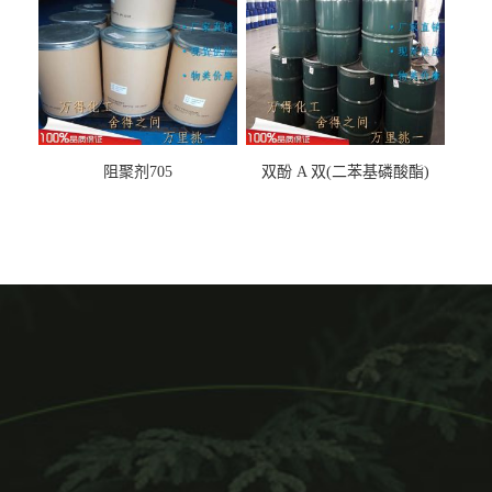
阻聚剂705
双酚 A 双(二苯基磷酸酯)