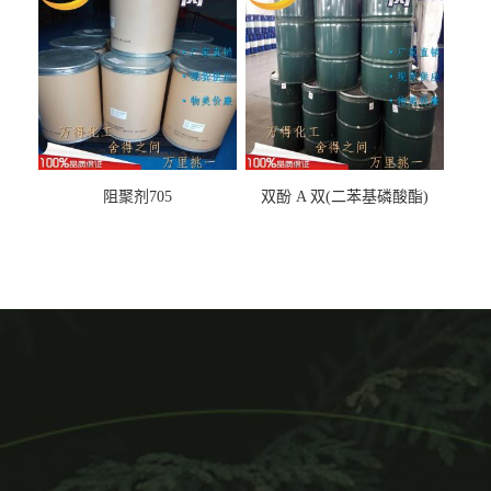
阻聚剂705
双酚 A 双(二苯基磷酸酯)