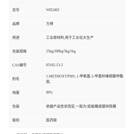
WD2463
货号
品牌
万得
用途
工业原材料,用于工业化大生产
25kg/200kg/5kg/1kg
包装规格
65162-13-2
CAS编号
1-METHOXYPMS; 1-甲氧基-5-甲基吩嗪硫酸甲酯
别名
盐;
99%
纯度
包装
依据产品性状而定,一般为:纸板桶或镀锌铁桶
级别
医药级