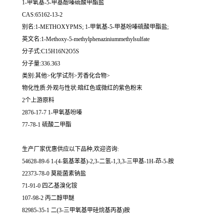
1-甲氧基-5-甲基酚嗪硫酸甲酯盐
CAS:65162-13-2
别名:1-METHOXYPMS; 1-甲氧基-5-甲基吩嗪硫酸甲酯盐;
英文名:1-Methoxy-5-methylphenaziniummethylsulfate
分子式:C15H16N2O5S
分子量:336.363
类别:其他>化学试剂>芳香化合物>
物化性质:外观与性状:暗红色或微红的紫色粉末
2个上游原料
2876-17-7 1-甲氧基吩嗪
77-78-1 硫酸二甲酯
生产厂家优惠供应以下品种,欢迎咨询:
54628-89-6 1-(4-氨基苯基)-2,3-二氢-1,3,3-三甲基-1H-茚-5-胺
22373-78-0 莫能菌素钠盐
71-91-0 四乙基溴化铵
107-98-2 丙二醇甲醚
82985-35-1 二(3-三甲氧基甲硅烷基丙基)胺