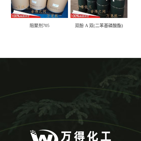
阻聚剂705
双酚 A 双(二苯基磷酸酯)