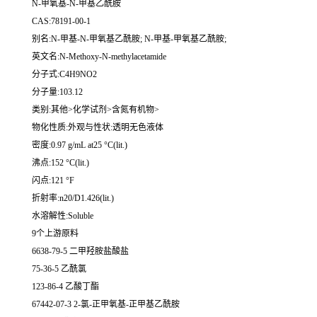
N-甲氧基-N-甲基乙酰胺
CAS:78191-00-1
别名:N-甲基-N-甲氧基乙酰胺; N-甲基-甲氧基乙酰胺;
英文名:N-Methoxy-N-methylacetamide
分子式:C4H9NO2
分子量:103.12
类别:其他>化学试剂>含氮有机物>
物化性质:外观与性状:透明无色液体
密度:0.97 g/mL at25 °C(lit.)
沸点:152 °C(lit.)
闪点:121 °F
折射率:n20/D1.426(lit.)
水溶解性:Soluble
9个上游原料
6638-79-5 二甲羟胺盐酸盐
75-36-5 乙酰氯
123-86-4 乙酸丁酯
67442-07-3 2-氯-正甲氧基-正甲基乙酰胺