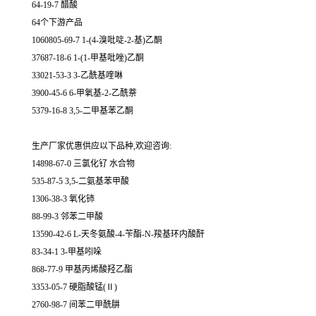
64-19-7 醋酸
64个下游产品
1060805-69-7 1-(4-溴吡啶-2-基)乙酮
37687-18-6 1-(1-甲基吡唑)乙酮
33021-53-3 3-乙酰基喹啉
3900-45-6 6-甲氧基-2-乙酰萘
5379-16-8 3,5-二甲基苯乙酮
生产厂家优惠供应以下品种,欢迎咨询:
14898-67-0 三氯化钌 水合物
535-87-5 3,5-二氨基苯甲酸
1306-38-3 氧化铈
88-99-3 邻苯二甲酸
13590-42-6 L-天冬氨酸-4-苄酯-N-羧基环内酸酐
83-34-1 3-甲基吲哚
868-77-9 甲基丙烯酸羟乙酯
3353-05-7 硬脂酸锰(Ⅱ)
2760-98-7 间苯二甲酰肼