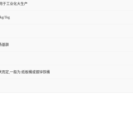
,用于工业化大生产
kg/1kg
杨基肼
状而定,一般为:纸板桶或镀锌铁桶