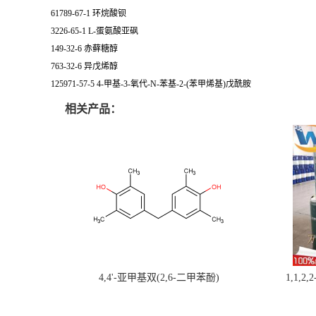
61789-67-1 环烷酸钡
3226-65-1 L-蛋氨酸亚砜
149-32-6 赤藓糖醇
763-32-6 异戊烯醇
125971-57-5 4-甲基-3-氧代-N-苯基-2-(苯甲烯基)戊酰胺
相关产品：
4,4'-亚甲基双(2,6-二甲苯酚)
1,1,2