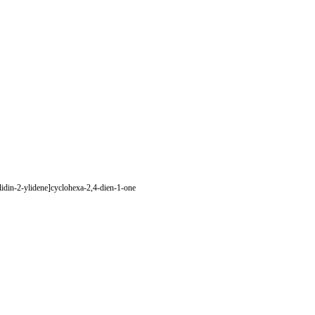
lidin-2-ylidene]cyclohexa-2,4-dien-1-one