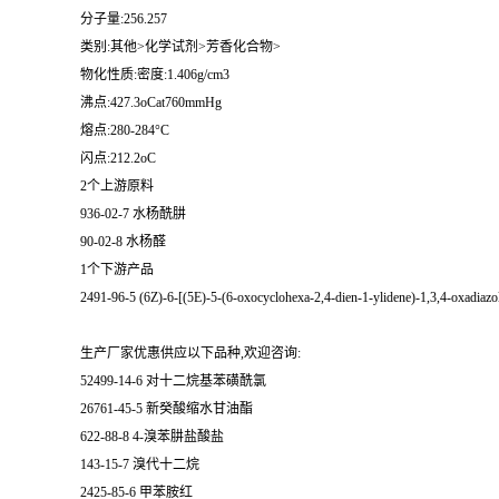
分子量:256.257
类别:其他>化学试剂>芳香化合物>
物化性质:密度:1.406g/cm3
沸点:427.3oCat760mmHg
熔点:280-284°C
闪点:212.2oC
2个上游原料
936-02-7 水杨酰肼
90-02-8 水杨醛
1个下游产品
2491-96-5 (6Z)-6-[(5E)-5-(6-oxocyclohexa-2,4-dien-1-ylidene)-1,3,4-oxadiazo
生产厂家优惠供应以下品种,欢迎咨询:
52499-14-6 对十二烷基苯磺酰氯
26761-45-5 新癸酸缩水甘油酯
622-88-8 4-溴苯肼盐酸盐
143-15-7 溴代十二烷
2425-85-6 甲苯胺红