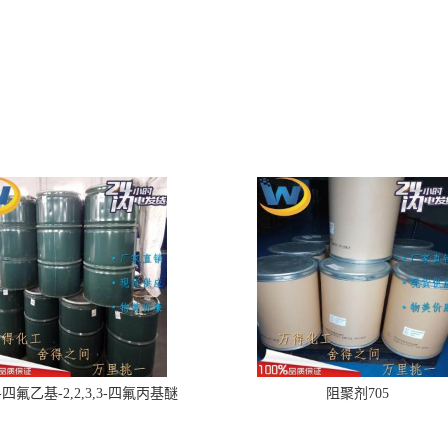
,2-四氟乙基-2,2,3,3-四氟丙基醚
阻聚剂705