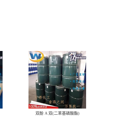
双酚 A 双(二苯基磷酸酯)