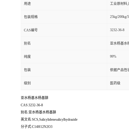
用途
工业原材料
25kg/200kg/5
包装规格
3232-36-8
CAS编号
别名
亚水杨基水
99%
纯度
包装
依据产品性
级别
医药级
亚水杨基水杨基肼
CAS:3232-36-8
别名:亚水杨基水杨基肼
英文名:SCS,Salicylidenesalicylhydrazide
分子式:C14H12N2O3