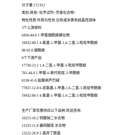
分子量:172.612
类别:其他>化学试剂>芳香化合物>
物化性质:外观与性状:白色或米黄色结晶性固体
3个上游原料
6456-44-6 1-甲基烟酰胺碘化物
19432-60-1 4-氰基-1-甲基-1,4-二氢-3-吡啶甲酰胺
98-92-0 烟酰胺
6个下游产品
17750-23-1 1,4-二氢-1-甲基-3-吡啶甲酰胺
701-44-0 1-甲基-6-氧代吡啶-3-甲酰胺
6138-41-6 盐酸胡芦巴碱
77837-12-8 6-亚氨基-1-甲基-1,6-二氢-3-吡啶甲酰胺
19432-60-1 4-氰基-1-甲基-1,4-二氢-3-吡啶甲酰胺
生产厂家优惠供应以下品种,欢迎咨询:
10213-10-2 钨酸钠二水合物
12333-11-8 偏钨酸铵 水合物
13222-26-9 2-氯异丁酰氯