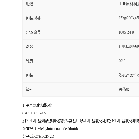
用途
工业原材料
25kg/200kg/5
包装规格
1005-24-9
CAS编号
别名
1-甲基烟酰胺
99%
纯度
包装
依据产品性
级别
医药级
1-甲基氯化烟酰胺
CAS:1005-24-9
别名:1-甲基烟酰胺氯化物; 3-氨基甲酰-1-甲基氯化吡啶; N1-甲基氯化烟
英文名:1-Methylnicotinamidechloride
分子式:C7H9ClN2O