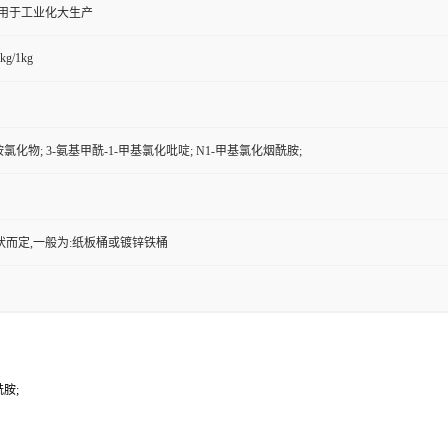
,用于工业化大生产
kg/1kg
氯化物; 3-氨基甲酰-1-甲基氯化吡啶; N1-甲基氯化烟酰胺;
状而定,一般为:纸板桶或镀锌铁桶
酰胺;