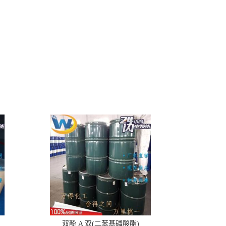
双酚 A 双(二苯基磷酸酯)