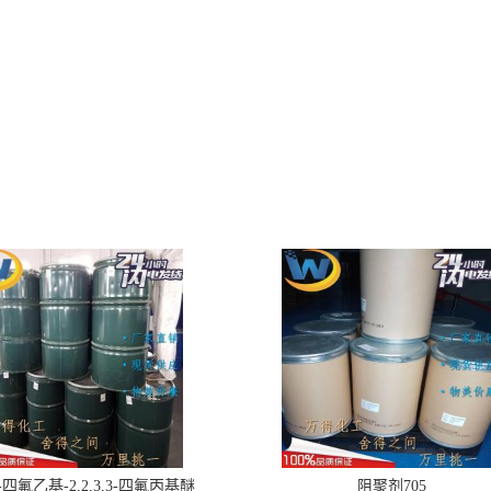
,2-四氟乙基-2,2,3,3-四氟丙基醚
阻聚剂705