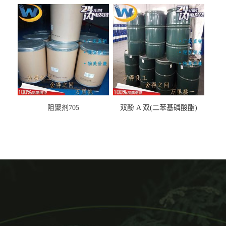
丙基醚
阻聚剂705
双酚 A 双(二苯基磷酸酯)