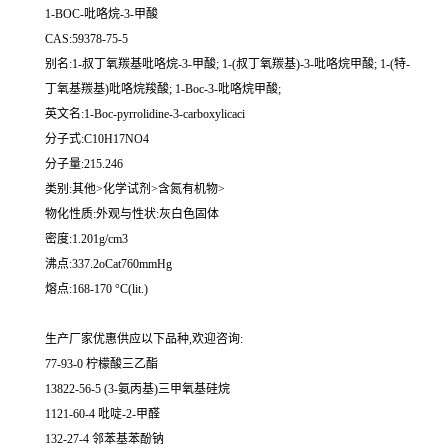
1-BOC-吡咯烷-3-甲酸
CAS:59378-75-5
别名:1-叔丁氧羰基吡咯烷-3-甲酸; 1-(叔丁氧羰基)-3-吡咯烷甲酸; 1-(特-
丁氧基羰基)吡咯烷羧酸; 1-Boc-3-吡咯烷甲酸;
英文名:1-Boc-pyrrolidine-3-carboxylicaci
分子式:C10H17NO4
分子量:215.246
类别:其他>化学试剂>含氮有机物>
物化性质:外观与性状:灰白色固体
密度:1.201g/cm3
沸点:337.2oCat760mmHg
熔点:168-170 °C(lit.)
生产厂家优惠供应以下品种,欢迎咨询:
77-93-0 柠檬酸三乙酯
13822-56-5 (3-氨丙基)三甲氧基硅烷
1121-60-4 吡啶-2-甲醛
132-27-4 邻苯基苯酚钠