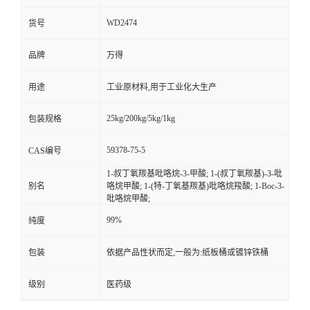
WD2474
货号
品牌
万得
用途
工业原材料,用于工业化大生产
25kg/200kg/5kg/1kg
包装规格
59378-75-5
CAS编号
1-叔丁氧羰基吡咯烷-3-甲酸; 1-(叔丁氧羰基)-3-吡
别名
咯烷甲酸; 1-(特-丁氧基羰基)吡咯烷羧酸; 1-Boc-3-
吡咯烷甲酸;
99%
纯度
包装
依据产品性状而定,一般为:纸板桶或镀锌铁桶
级别
医药级