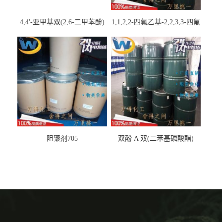
4,4'-亚甲基双(2,6-二甲苯酚)
1,1,2,2-四氟乙基-2,2,3,3-四氟
丙基醚
阻聚剂705
双酚 A 双(二苯基磷酸酯)