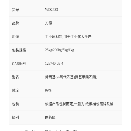
WD2483
货号
品牌
万得
用途
工业原材料,用于工业化大生产
25kg/200kg/5kg/1kg
包装规格
128740-03-4
CAS编号
别名
烯丙基(2-氧代乙基)氨基甲酸乙酯;
99%
纯度
包装
依据产品性状而定,一般为:纸板桶或镀锌铁桶
级别
医药级