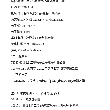
N-(2-氧代乙基)-N-丙烯基-2-氨基甲酸乙酯
CAS:128740-03-4
别名:烯丙基(2-氧代乙基)氨基甲酸乙酯;
英文名:ethylN-(2-oxopent-4-enyl)carbamate
分子式:C8H13NO3
分子量:171.194
类别:其他>化学试剂>羰基化合物>
物化性质:密度:1.046g/cm3
沸点:229.908oCat760mmHg
2个上游原料
71545-60-3 2,2-二甲氧基乙基氨基甲酸乙酯
128740-02-3 烯丙基(2,2-二甲氧基乙基)氨基甲酸乙酯
1个下游产品
132414-78-9 1-苄基六氢吡咯并[3,4-b]吡咯-5(1H)-甲酸乙酯
生产厂家优惠供应以下品种,欢迎咨询:
544-02-5 二异戊基硫醚
1011714-83-2 4,4'-二[6-(丙烯酰氧基)己烷氧基]偶氮苯