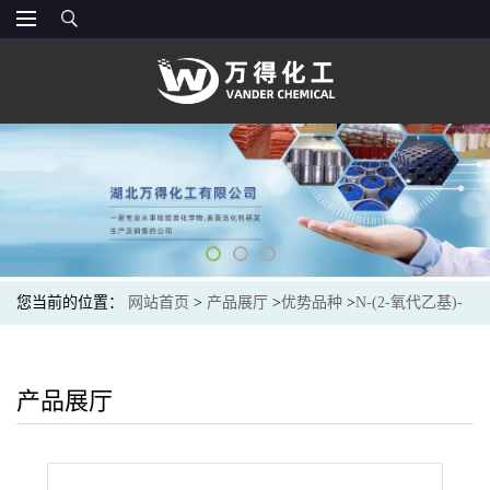
您当前的位置：
网站首页
>
产品展厅
>
优势品种
>
N-(2-氧代乙基)-
N-丙烯基-2-氨基甲酸乙酯
产品展厅