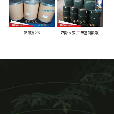
阻聚剂705
双酚 A 双(二苯基磷酸酯)