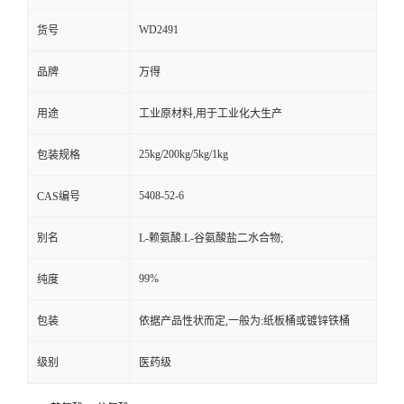
WD2491
货号
品牌
万得
用途
工业原材料,用于工业化大生产
25kg/200kg/5kg/1kg
包装规格
5408-52-6
CAS编号
别名
L-赖氨酸.L-谷氨酸盐二水合物;
99%
纯度
包装
依据产品性状而定,一般为:纸板桶或镀锌铁桶
级别
医药级