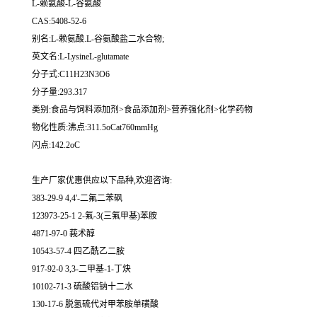
L-赖氨酸-L-谷氨酸
CAS:5408-52-6
别名:L-赖氨酸.L-谷氨酸盐二水合物;
英文名:L-LysineL-glutamate
分子式:C11H23N3O6
分子量:293.317
类别:食品与饲料添加剂>食品添加剂>营养强化剂>化学药物
物化性质:沸点:311.5oCat760mmHg
闪点:142.2oC
生产厂家优惠供应以下品种,欢迎咨询:
383-29-9 4,4'-二氟二苯砜
123973-25-1 2-氟-3(三氟甲基)苯胺
4871-97-0 莪术醇
10543-57-4 四乙酰乙二胺
917-92-0 3,3-二甲基-1-丁炔
10102-71-3 硫酸铝钠十二水
130-17-6 脱氢硫代对甲苯胺单磺酸