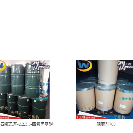
,2-四氟乙基-2,2,3,3-四氟丙基醚
阻聚剂705