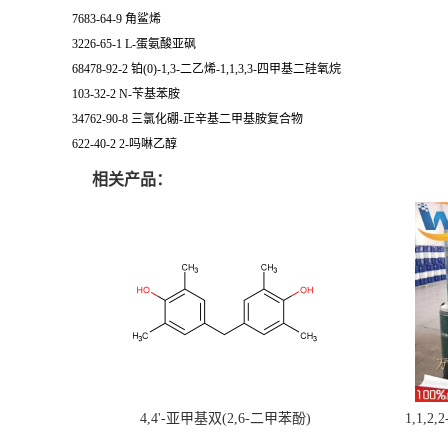
7683-64-9 角鲨烯
3226-65-1 L-蛋氨酸亚砜
68478-92-2 铂(0)-1,3-二乙烯-1,1,3,3-四甲基二硅氧烷
103-32-2 N-苄基苯胺
34762-90-8 三氯化硼-正辛基二甲基胺复合物
622-40-2 2-吗啉乙醇
相关产品：
4,4'-亚甲基双(2,6-二甲苯酚)
1,1,2