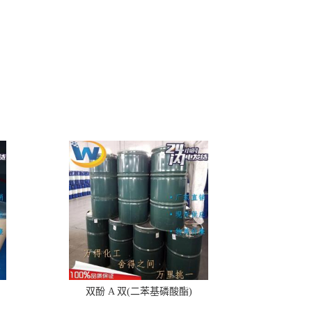
双酚 A 双(二苯基磷酸酯)