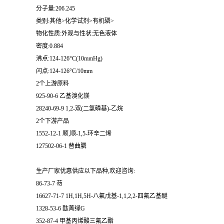
分子量:206.245
类别:其他>化学试剂>有机磷>
物化性质:外观与性状:无色液体
密度:0.884
沸点:124-126°C(10mmHg)
闪点:124-126°C/10mm
2个上游原料
925-90-6 乙基溴化镁
28240-69-9 1,2-双(二氯磷基)-乙烷
2个下游产品
1552-12-1 顺,顺-1,5-环辛二烯
127502-06-1 替曲膦
生产厂家优惠供应以下品种,欢迎咨询:
86-73-7 芴
16627-71-7 1H,1H,5H-八氟戊基-1,1,2,2-四氟乙基醚
1328-53-6 酞菁绿G
352-87-4 甲基丙烯酸三氟乙酯