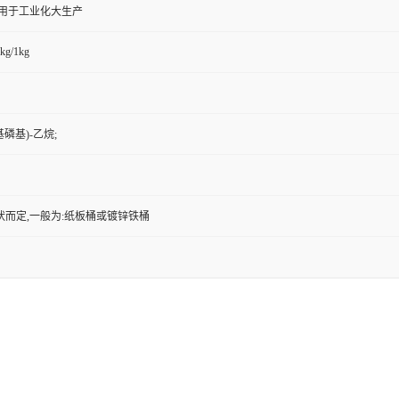
,用于工业化大生产
kg/1kg
基磷基)-乙烷;
状而定,一般为:纸板桶或镀锌铁桶