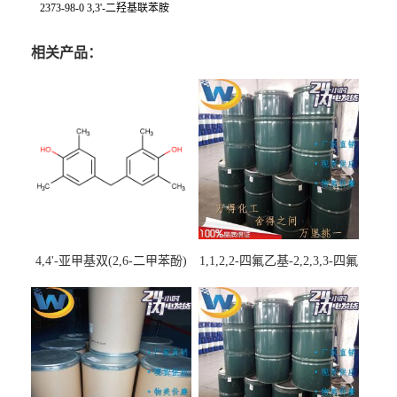
2373-98-0 3,3'-二羟基联苯胺
相关产品：
4,4'-亚甲基双(2,6-二甲苯酚)
1,1,2,2-四氟乙基-2,2,3,3-四氟
丙基醚