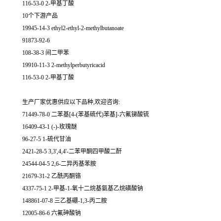
116-53-0 2-甲基丁酸
10个下游产品
19945-14-3 ethyl2-ethyl-2-methylbutanoate
91873-92-6
108-38-3 间二甲苯
19910-11-3 2-methylperbutyricacid
116-53-0 2-甲基丁酸
生产厂家优惠供应以下品种,欢迎咨询:
71449-78-0 二苯基[4-(苯基硫代)苯基]-六氟锑酸锍
16409-43-1 (-)-玫瑰醚
96-27-5 1-硫代甘油
2421-28-5 3,3',4,4'-二苯甲酮四甲酸二酐
24544-04-5 2,6-二异丙基苯胺
21679-31-2 乙酰丙酮铬
4337-75-1 2-甲基-1-氧十二烷基氨基乙烷磺酸钠
148861-07-8 三乙基硼-1,3-丙二胺
12005-86-6 六氟砷酸钠