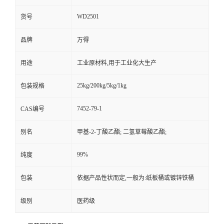
WD2501
货号
品牌
万得
用途
工业原材料,用于工业化大生产
25kg/200kg/5kg/1kg
包装规格
7452-79-1
CAS编号
别名
甲基-2-丁酸乙酯; 二氢草莓酸乙酯;
99%
纯度
包装
依据产品性状而定,一般为:纸板桶或镀锌铁桶
级别
医药级