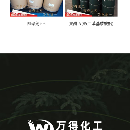
阻聚剂705
双酚 A 双(二苯基磷酸酯)