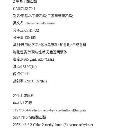
2-甲基丁酸乙酯
CAS:7452-79-1
别名:甲基-2-丁酸乙酯; 二氢草莓酸乙酯;
英文名:Ethyl2-methylbutyrate
分子式:C7H14O2
分子量:130.185
类别:日用化学品>化妆品原料>加香剂>合成香料
物化性质:外观与性状:无色透明液体
密度:0.865 g/mL at25 °C(lit.)
沸点:133 °C(lit.)
闪点:79 °F
折射率:n20/D1.397(lit.)
29个上游原料
64-17-5 乙醇
119770-04-6 ethylα-methyl-γ-(vinylsulfonyl)butyrate
5837-78-5 惕各酸乙酯
20521-48-6 2-Chlor-2-methyl-butin-(3)-saeure-aethylester