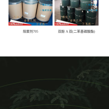
阻聚剂705
双酚 A 双(二苯基磷酸酯)