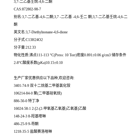
3,7-二乙基壬烷-4,6-二酮
CAS:872802-98-7
别名:3,7-二乙基-4,6-二酮;3,7 -二乙基 -4,6-壬二 酮;3,7-二乙基壬烷-4,6-二
酮
英文名:3,7-Diethylnonane-4,6-dione
分子式:C13H24O2
分子量:212.33
物化性质:沸点111-113 °C(Press: 10 Torr)密度0.891±0.06 g/cm3 储存条件
2-8°C酸度系数(pKa)10.15±0.10
生产厂家优惠供应以下品种,欢迎咨询:
3401-74-9 双十二烷基二甲基氯化铵
106214-84-0 聚(二甲基硅氧烷)
886-50-0 特丁净
16024-58-1 2-[2-(2-甲氧基乙氧基)乙氧基]乙酸
148-24-3 8-羟基喹啉
486-25-9 9-芴酮
1218-35-5 盐酸赛洛唑啉