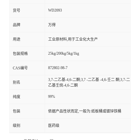
WD2093
货号
品牌
万得
用途
工业原材料,用于工业化大生产
25kg/200kg/5kg/1kg
包装规格
872802-98-7
CAS编号
3,7-二乙基-4,6-二酮;3,7 -二乙基 -4,6-壬二 酮;3,7-二
别名
乙基壬烷-4,6-二酮
99%
纯度
包装
依据产品性状而定,一般为:纸板桶或镀锌铁桶
级别
医药级