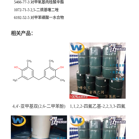
5466-77-3 对甲氧基肉桂酸辛酯
1072-71-5 2,5-二巯基噻二唑
6192-52-5 对甲苯磺酸一水合物
相关产品：
4,4'-亚甲基双(2,6-二甲苯酚)
1,1,2,2-四氟乙基-2,2,3,3-四氟
丙基醚